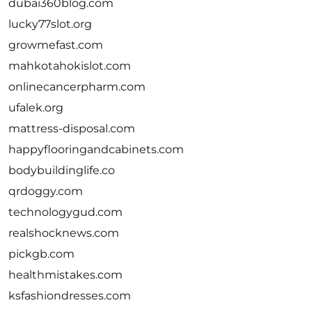
dubai360blog.com
lucky77slot.org
growmefast.com
mahkotahokislot.com
onlinecancerpharm.com
ufalek.org
mattress-disposal.com
happyflooringandcabinets.com
bodybuildinglife.co
qrdoggy.com
technologygud.com
realshocknews.com
pickgb.com
healthmistakes.com
ksfashiondresses.com