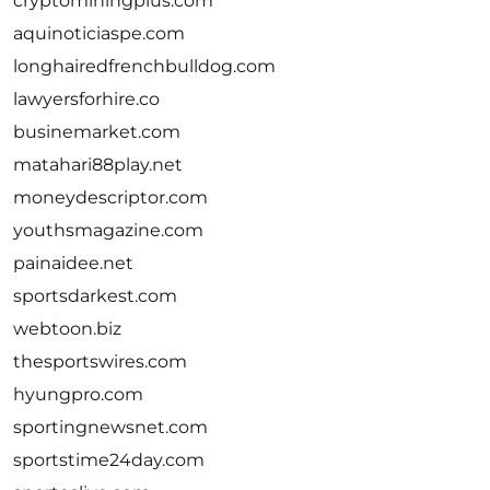
cryptominingplus.com
aquinoticiaspe.com
longhairedfrenchbulldog.com
lawyersforhire.co
businemarket.com
matahari88play.net
moneydescriptor.com
youthsmagazine.com
painaidee.net
sportsdarkest.com
webtoon.biz
thesportswires.com
hyungpro.com
sportingnewsnet.com
sportstime24day.com