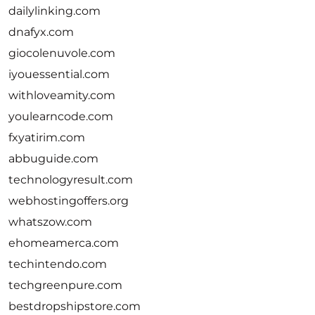
dailylinking.com
dnafyx.com
giocolenuvole.com
iyouessential.com
withloveamity.com
youlearncode.com
fxyatirim.com
abbuguide.com
technologyresult.com
webhostingoffers.org
whatszow.com
ehomeamerca.com
techintendo.com
techgreenpure.com
bestdropshipstore.com