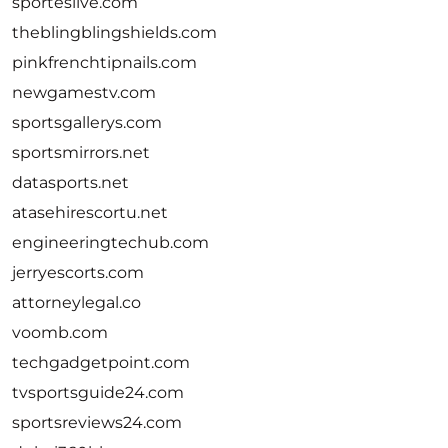
sporteslive.com
theblingblingshields.com
pinkfrenchtipnails.com
newgamestv.com
sportsgallerys.com
sportsmirrors.net
datasports.net
atasehirescortu.net
engineeringtechub.com
jerryescorts.com
attorneylegal.co
voomb.com
techgadgetpoint.com
tvsportsguide24.com
sportsreviews24.com