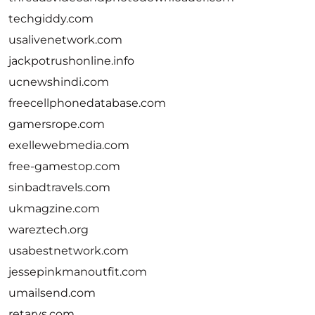
techgiddy.com
usalivenetwork.com
jackpotrushonline.info
ucnewshindi.com
freecellphonedatabase.com
gamersrope.com
exellewebmedia.com
free-gamestop.com
sinbadtravels.com
ukmagzine.com
wareztech.org
usabestnetwork.com
jessepinkmanoutfit.com
umailsend.com
retarys.com