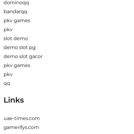
dominoqq
bandarqq
pkv games
pkv
slot demo
demo slot pg
demo slot gacor
pkv games
pkv
qq
Links
uae-times.com
gamerifys.com