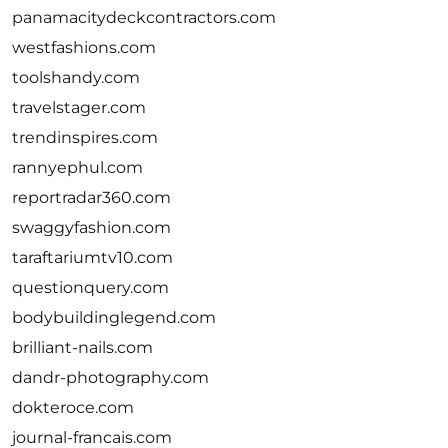
panamacitydeckcontractors.com
westfashions.com
toolshandy.com
travelstager.com
trendinspires.com
rannyephul.com
reportradar360.com
swaggyfashion.com
taraftariumtv10.com
questionquery.com
bodybuildinglegend.com
brilliant-nails.com
dandr-photography.com
dokteroce.com
journal-francais.com