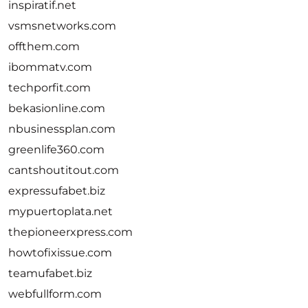
inspiratif.net
vsmsnetworks.com
offthem.com
ibommatv.com
techporfit.com
bekasionline.com
nbusinessplan.com
greenlife360.com
cantshoutitout.com
expressufabet.biz
mypuertoplata.net
thepioneerxpress.com
howtofixissue.com
teamufabet.biz
webfullform.com