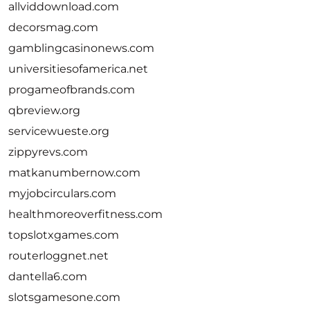
allviddownload.com
decorsmag.com
gamblingcasinonews.com
universitiesofamerica.net
progameofbrands.com
qbreview.org
servicewueste.org
zippyrevs.com
matkanumbernow.com
myjobcirculars.com
healthmoreoverfitness.com
topslotxgames.com
routerloggnet.net
dantella6.com
slotsgamesone.com