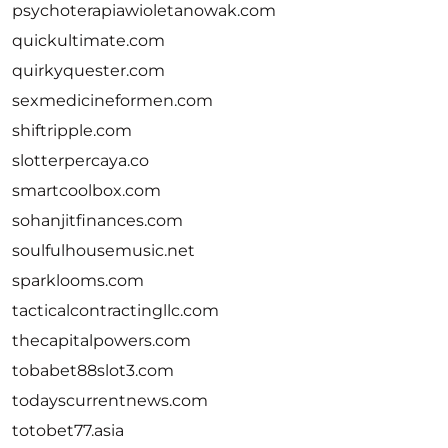
psychoterapiawioletanowak.com
quickultimate.com
quirkyquester.com
sexmedicineformen.com
shiftripple.com
slotterpercaya.co
smartcoolbox.com
sohanjitfinances.com
soulfulhousemusic.net
sparklooms.com
tacticalcontractingllc.com
thecapitalpowers.com
tobabet88slot3.com
todayscurrentnews.com
totobet77.asia