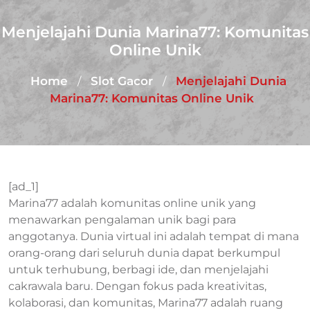
Menjelajahi Dunia Marina77: Komunitas
Online Unik
Home
Slot Gacor
Menjelajahi Dunia
/
/
Marina77: Komunitas Online Unik
[ad_1]
Marina77 adalah komunitas online unik yang
menawarkan pengalaman unik bagi para
anggotanya. Dunia virtual ini adalah tempat di mana
orang-orang dari seluruh dunia dapat berkumpul
untuk terhubung, berbagi ide, dan menjelajahi
cakrawala baru. Dengan fokus pada kreativitas,
kolaborasi, dan komunitas, Marina77 adalah ruang