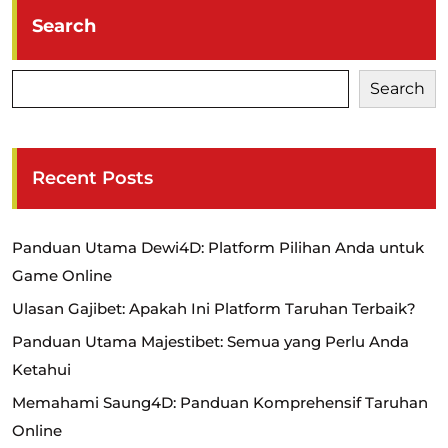
Search
Search
Recent Posts
Panduan Utama Dewi4D: Platform Pilihan Anda untuk
Game Online
Ulasan Gajibet: Apakah Ini Platform Taruhan Terbaik?
Panduan Utama Majestibet: Semua yang Perlu Anda
Ketahui
Memahami Saung4D: Panduan Komprehensif Taruhan
Online