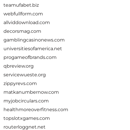
teamufabet.biz
webfullform.com
allviddownload.com
decorsmag.com
gamblingcasinonews.com
universitiesofamerica.net
progameofbrands.com
qbreview.org
servicewueste.org
zippyrevs.com
matkanumbernow.com
myjobcirculars.com
healthmoreoverfitness.com
topslotxgames.com
routerloggnet.net