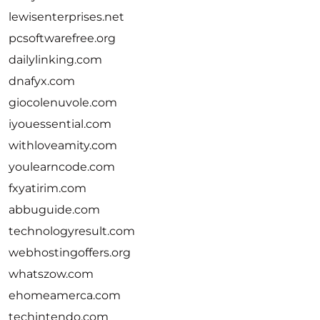
lewisenterprises.net
pcsoftwarefree.org
dailylinking.com
dnafyx.com
giocolenuvole.com
iyouessential.com
withloveamity.com
youlearncode.com
fxyatirim.com
abbuguide.com
technologyresult.com
webhostingoffers.org
whatszow.com
ehomeamerca.com
techintendo.com