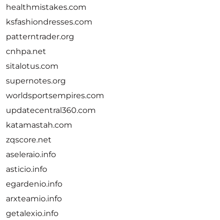
healthmistakes.com
ksfashiondresses.com
patterntrader.org
cnhpa.net
sitalotus.com
supernotes.org
worldsportsempires.com
updatecentral360.com
katamastah.com
zqscore.net
aseleraio.info
asticio.info
egardenio.info
arxteamio.info
getalexio.info