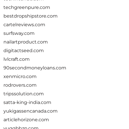
techgreenpure.com
bestdropshipstore.com
cartelreviews.com
surfsway.com
nailartproduct.com
digitactseed.com
lvlcraft.com
90secondmoneyloans.com
xenmicro.com
rodrovers.com
tripssolution.com
satta-king-india.com
yukigassencanada.com
articlehorizone.com
yuqqbbzp.com