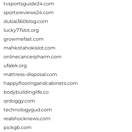
tvsportsguide24.com
sportsreviews24.com
dubai360blog.com
lucky77slot.org
growmefast.com
mahkotahokislot.com
onlinecancerpharm.com
ufalek.org
mattress-disposal.com
happyflooringandcabinets.com
bodybuildinglife.co
qrdoggy.com
technologygud.com
realshocknews.com
pickgb.com