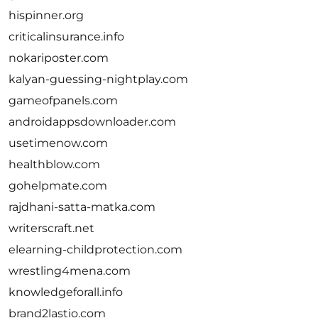
hispinner.org
criticalinsurance.info
nokariposter.com
kalyan-guessing-nightplay.com
gameofpanels.com
androidappsdownloader.com
usetimenow.com
healthblow.com
gohelpmate.com
rajdhani-satta-matka.com
writerscraft.net
elearning-childprotection.com
wrestling4mena.com
knowledgeforall.info
brand2lastio.com