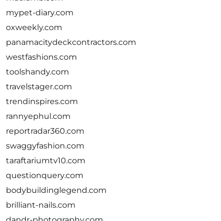
mypet-diary.com
oxweekly.com
panamacitydeckcontractors.com
westfashions.com
toolshandy.com
travelstager.com
trendinspires.com
rannyephul.com
reportradar360.com
swaggyfashion.com
taraftariumtv10.com
questionquery.com
bodybuildinglegend.com
brilliant-nails.com
dandr-photography.com