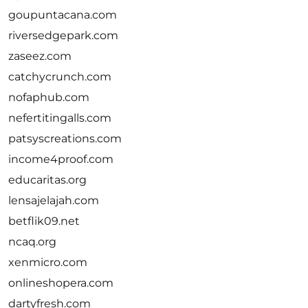
goupuntacana.com
riversedgepark.com
zaseez.com
catchycrunch.com
nofaphub.com
nefertitingalls.com
patsyscreations.com
income4proof.com
educaritas.org
lensajelajah.com
betflik09.net
ncaq.org
xenmicro.com
onlineshopera.com
dartyfresh.com