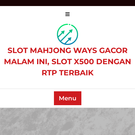
Skip
to
content
SLOT MAHJONG WAYS GACOR
MALAM INI, SLOT X500 DENGAN
RTP TERBAIK
Menu