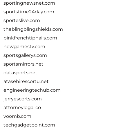
sportingnewsnet.com
sportstime24day.com
sporteslive.com
theblingblingshields.com
pinkfrenchtipnails.com
newgamestv.com
sportsgallerys.com
sportsmirrors.net
datasports.net
atasehirescortu.net
engineeringtechub.com
jerryescorts.com
attorneylegal.co
voomb.com
techgadgetpoint.com