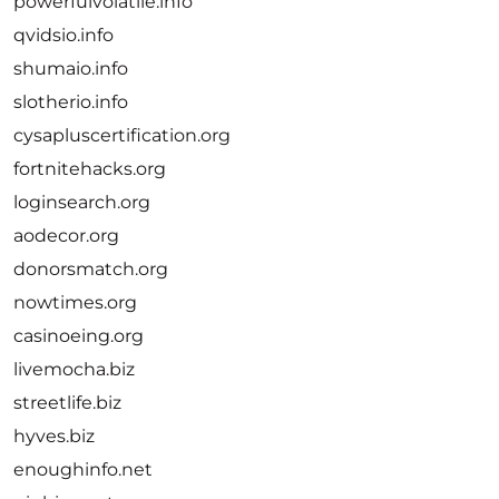
powerfulvolatile.info
qvidsio.info
shumaio.info
slotherio.info
cysapluscertification.org
fortnitehacks.org
loginsearch.org
aodecor.org
donorsmatch.org
nowtimes.org
casinoeing.org
livemocha.biz
streetlife.biz
hyves.biz
enoughinfo.net