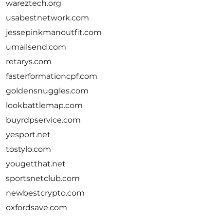
wareztech.org
usabestnetwork.com
jessepinkmanoutfit.com
umailsend.com
retarys.com
fasterformationcpf.com
goldensnuggles.com
lookbattlemap.com
buyrdpservice.com
yesport.net
tostylo.com
yougetthat.net
sportsnetclub.com
newbestcrypto.com
oxfordsave.com