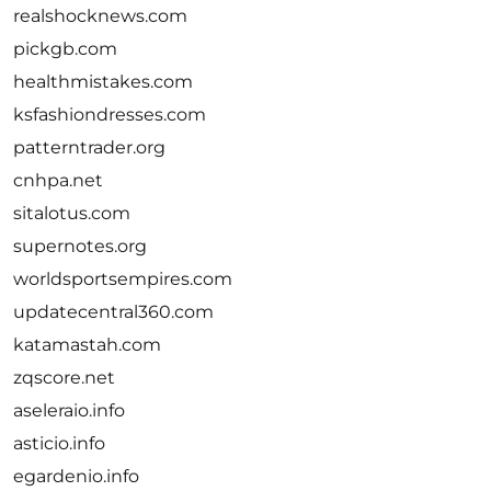
realshocknews.com
pickgb.com
healthmistakes.com
ksfashiondresses.com
patterntrader.org
cnhpa.net
sitalotus.com
supernotes.org
worldsportsempires.com
updatecentral360.com
katamastah.com
zqscore.net
aseleraio.info
asticio.info
egardenio.info