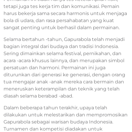
tetapi juga tes kerja tim dan komunikasi. Pemain
harus bekerja sama secara harmonis untuk menjaga
bola di udara, dan rasa persahabatan yang kuat
sangat penting untuk berhasil dalam permainan.
Selama bertahun -tahun, Gapurabola telah menjadi
bagian integral dari budaya dan tradisi Indonesia.
Sering dimainkan selama festival, pernikahan, dan
acara -acara khusus lainnya, dan merupakan simbol
persatuan dan harmoni. Permainan ini juga
diturunkan dari generasi ke generasi, dengan orang
tua mengajar anak -anak mereka cara bermain dan
meneruskan keterampilan dan teknik yang telah
diasah selama berabad -abad.
Dalam beberapa tahun terakhir, upaya telah
dilakukan untuk melestarikan dan mempromosikan
Gapurabola sebagai warisan budaya Indonesia.
Turnamen dan kompetisi diadakan untuk