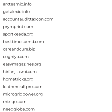
arxteamio.info
getalexio.info
accountaudittaxcon.com
prymprint.com
sportkeeda.org
besttimespend.com
careandcure.biz
cogniyo.com
easymagazines.org
hirfanjilasmi.com
hometricks.org
leathercraftpro.com
microgridpower.org
mixiqo.com
needglobe.com