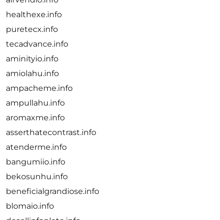
healthexe.info
puretecx.info
tecadvance.info
aminityio.info
amiolahu.info
ampacheme.info
ampullahu.info
aromaxme.info
asserthatecontrast.info
atenderme.info
bangumiio.info
bekosunhu.info
beneficialgrandiose.info
blomaio.info