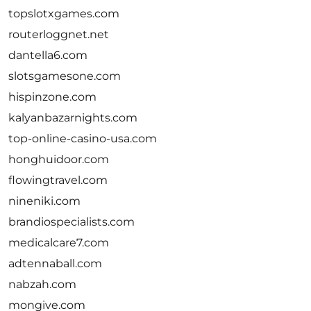
topslotxgames.com
routerloggnet.net
dantella6.com
slotsgamesone.com
hispinzone.com
kalyanbazarnights.com
top-online-casino-usa.com
honghuidoor.com
flowingtravel.com
nineniki.com
brandiospecialists.com
medicalcare7.com
adtennaball.com
nabzah.com
mongive.com