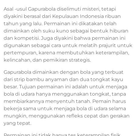
Asal -usul Gapurabola diselimuti misteri, tetapi
diyakini berasal dari Kepulauan Indonesia ribuan
tahun yang lalu. Permainan ini dikatakan telah
dimainkan oleh suku kuno sebagai bentuk hiburan
dan kompetisi. Juga diyakini bahwa permainan ini
digunakan sebagai cara untuk melatih prajurit untuk
pertempuran, karena membutuhkan keterampilan,
kelincahan, dan pemikiran strategis.
Gapurabola dimainkan dengan bola yang terbuat
dari strip bambu anyaman dan dua tongkat kayu
besar. Tujuan permainan ini adalah untuk menjaga
bola di udara hanya menggunakan tongkat, tanpa
membiarkannya menyentuh tanah. Pemain harus
bekerja sama untuk menjaga bola di udara selama
mungkin, menggunakan refleks cepat dan gerakan
yang tepat.
Permainan ini tidak hanya tes keterampilan fisik,