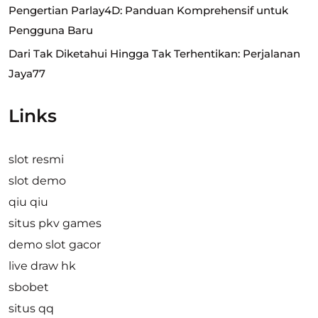
Pengertian Parlay4D: Panduan Komprehensif untuk
Pengguna Baru
Dari Tak Diketahui Hingga Tak Terhentikan: Perjalanan
Jaya77
Links
slot resmi
slot demo
qiu qiu
situs pkv games
demo slot gacor
live draw hk
sbobet
situs qq