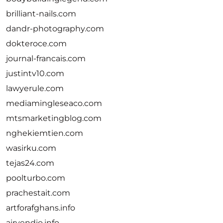
brilliant-nails.com
dandr-photography.com
dokteroce.com
journal-francais.com
justintv10.com
lawyerule.com
mediamingleseaco.com
mtsmarketingblog.com
nghekiemtien.com
wasirku.com
tejas24.com
poolturbo.com
prachestait.com
artforafghans.info
airvendio.info