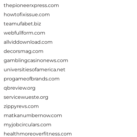
thepioneerxpress.com
howtofixissue.com
teamufabet.biz
webfullform.com
allviddownload.com
decorsmag.com
gamblingcasinonews.com
universitiesofamerica.net
progameofbrands.com
qbreview.org
servicewueste.org
zippyrevs.com
matkanumbernow.com
myjobcirculars.com
healthmoreoverfitness.com