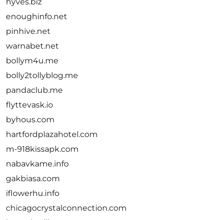
hyves.biz
enoughinfo.net
pinhive.net
warnabet.net
bollym4u.me
bolly2tollyblog.me
pandaclub.me
flyttevask.io
byhous.com
hartfordplazahotel.com
m-918kissapk.com
nabavkame.info
gakbiasa.com
iflowerhu.info
chicagocrystalconnection.com