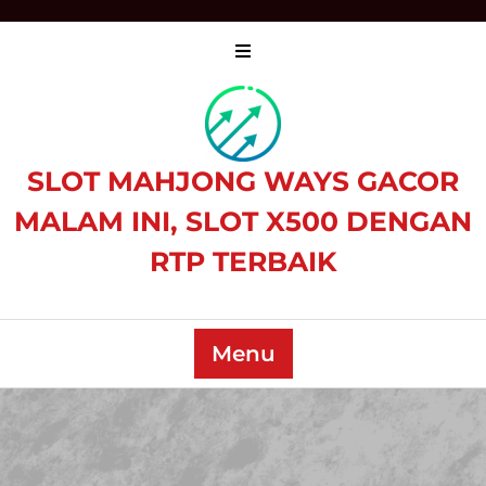
Skip
to
content
SLOT MAHJONG WAYS GACOR
MALAM INI, SLOT X500 DENGAN
RTP TERBAIK
Menu