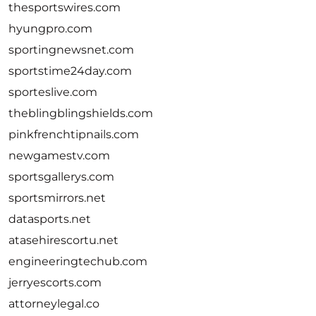
thesportswires.com
hyungpro.com
sportingnewsnet.com
sportstime24day.com
sporteslive.com
theblingblingshields.com
pinkfrenchtipnails.com
newgamestv.com
sportsgallerys.com
sportsmirrors.net
datasports.net
atasehirescortu.net
engineeringtechub.com
jerryescorts.com
attorneylegal.co