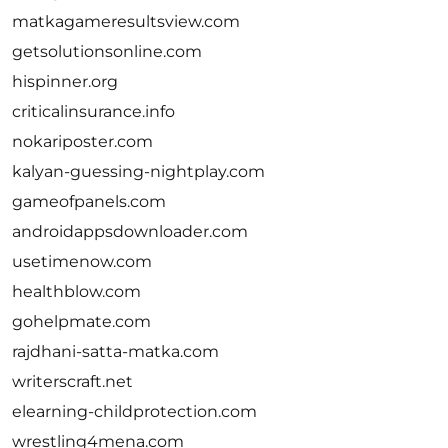
matkagameresultsview.com
getsolutionsonline.com
hispinner.org
criticalinsurance.info
nokariposter.com
kalyan-guessing-nightplay.com
gameofpanels.com
androidappsdownloader.com
usetimenow.com
healthblow.com
gohelpmate.com
rajdhani-satta-matka.com
writerscraft.net
elearning-childprotection.com
wrestling4mena.com