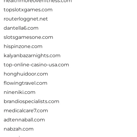
healthmoreoverfitness.com
topslotxgames.com
routerloggnet.net
dantella6.com
slotsgamesone.com
hispinzone.com
kalyanbazarnights.com
top-online-casino-usa.com
honghuidoor.com
flowingtravel.com
nineniki.com
brandiospecialists.com
medicalcare7.com
adtennaball.com
nabzah.com