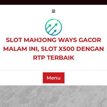
Skip
to
content
SLOT MAHJONG WAYS GACOR
MALAM INI, SLOT X500 DENGAN
RTP TERBAIK
Menu