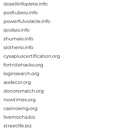
dosellinfoplete.info
podtubeio.info
powerfulvolatile.info
qvidsio.info
shumaio.info
slotherio.info
cysapluscertification.org
fortnitehacks.org
loginsearch.org
aodecor.org
donorsmatch.org
nowtimes.org
casinoeing.org
livemocha.biz
streetlife.biz