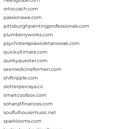
needglobe.com
ortocoach.com
passionawe.com
pittsburghpaintingprofessionals.com
plumberryworks.com
psychoterapiawioletanowak.com
quickultimate.com
quirkyquester.com
sexmedicineformen.com
shiftripple.com
slotterpercaya.co
smartcoolbox.com
sohanjitfinances.com
soulfulhousemusic.net
sparklooms.com