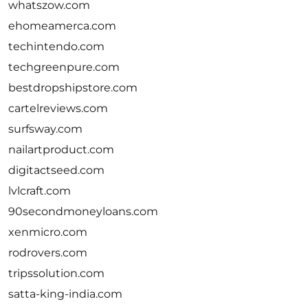
whatszow.com
ehomeamerca.com
techintendo.com
techgreenpure.com
bestdropshipstore.com
cartelreviews.com
surfsway.com
nailartproduct.com
digitactseed.com
lvlcraft.com
90secondmoneyloans.com
xenmicro.com
rodrovers.com
tripssolution.com
satta-king-india.com