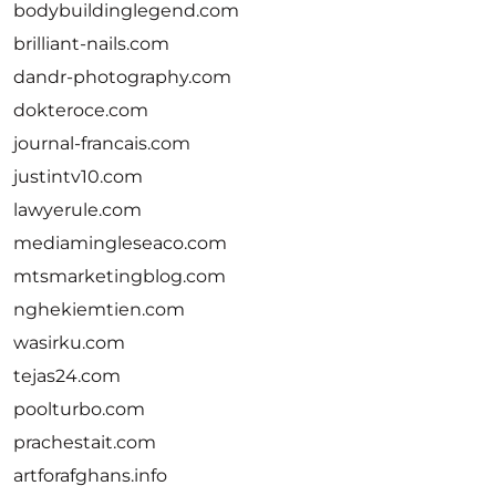
bodybuildinglegend.com
brilliant-nails.com
dandr-photography.com
dokteroce.com
journal-francais.com
justintv10.com
lawyerule.com
mediamingleseaco.com
mtsmarketingblog.com
nghekiemtien.com
wasirku.com
tejas24.com
poolturbo.com
prachestait.com
artforafghans.info