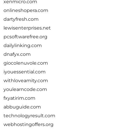
xenmicro.com
onlineshopera.com
dartyfresh.com
lewisenterprises.net
pcsoftwarefree.org
dailylinking.com
dnafyx.com
giocolenuvole.com
iyouessential.com
withloveamity.com
youlearncode.com
fxyatirim.com
abbuguide.com
technologyresult.com
webhostingoffers.org