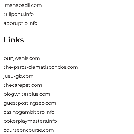
imanabadii.com
trilipohu.info
appruptio.info
Links
punjwanis.com
the-parcs-clematiscondos.com
jusu-gb.com
thecarepet.com
blogwriterplus.com
guestpostingseo.com
casinogambitpro.info
pokerplaymasters.info
courseoncourse.com