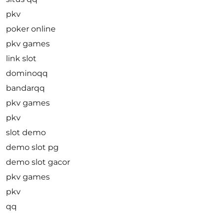
pkv
poker online
pkv games
link slot
dominoqq
bandarqq
pkv games
pkv
slot demo
demo slot pg
demo slot gacor
pkv games
pkv
qq