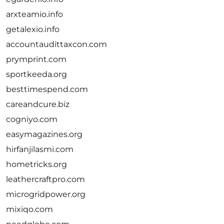
arxteamio.info
getalexio.info
accountaudittaxcon.com
prymprint.com
sportkeeda.org
besttimespend.com
careandcure.biz
cogniyo.com
easymagazines.org
hirfanjilasmi.com
hometricks.org
leathercraftpro.com
microgridpower.org
mixiqo.com