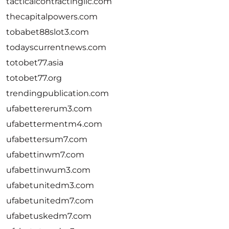
tacticalcontractingllc.com
thecapitalpowers.com
tobabet88slot3.com
todayscurrentnews.com
totobet77.asia
totobet77.org
trendingpublication.com
ufabettererum3.com
ufabettermentm4.com
ufabettersum7.com
ufabettinwm7.com
ufabettinwum3.com
ufabetunitedm3.com
ufabetunitedm7.com
ufabetuskedm7.com