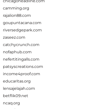
chicagoheadline.com
camming.org
rajalion88.com
goupuntacana.com
riversedgepark.com
zaseez.com
catchycrunch.com
nofaphub.com
nefertitingalls.com
patsyscreations.com
income4proof.com
educaritas.org
lensajelajah.com
betflik09.net
ncaq.org