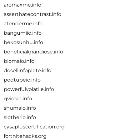
aromaxme.info
asserthatecontrast.info
atenderme.info
bangumiio.info
bekosunhu.info
beneficialgrandiose.info
blomaio.info
dosellinfoplete.info
podtubeio.info
powerfulvolatile.info
qvidsio.info
shumaio.info
slotherio.info
cysapluscertification.org
fortnitehacks.org