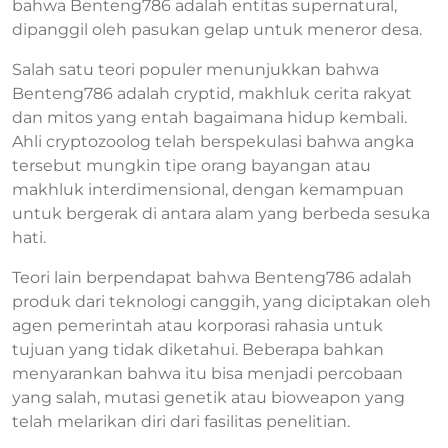
bahwa Benteng786 adalah entitas supernatural,
dipanggil oleh pasukan gelap untuk meneror desa.
Salah satu teori populer menunjukkan bahwa
Benteng786 adalah cryptid, makhluk cerita rakyat
dan mitos yang entah bagaimana hidup kembali.
Ahli cryptozoolog telah berspekulasi bahwa angka
tersebut mungkin tipe orang bayangan atau
makhluk interdimensional, dengan kemampuan
untuk bergerak di antara alam yang berbeda sesuka
hati.
Teori lain berpendapat bahwa Benteng786 adalah
produk dari teknologi canggih, yang diciptakan oleh
agen pemerintah atau korporasi rahasia untuk
tujuan yang tidak diketahui. Beberapa bahkan
menyarankan bahwa itu bisa menjadi percobaan
yang salah, mutasi genetik atau bioweapon yang
telah melarikan diri dari fasilitas penelitian.