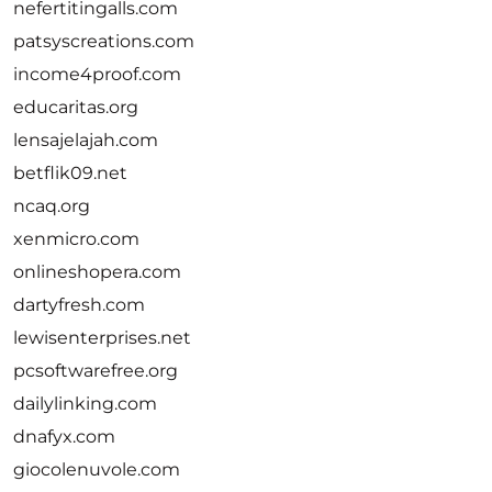
nefertitingalls.com
patsyscreations.com
income4proof.com
educaritas.org
lensajelajah.com
betflik09.net
ncaq.org
xenmicro.com
onlineshopera.com
dartyfresh.com
lewisenterprises.net
pcsoftwarefree.org
dailylinking.com
dnafyx.com
giocolenuvole.com