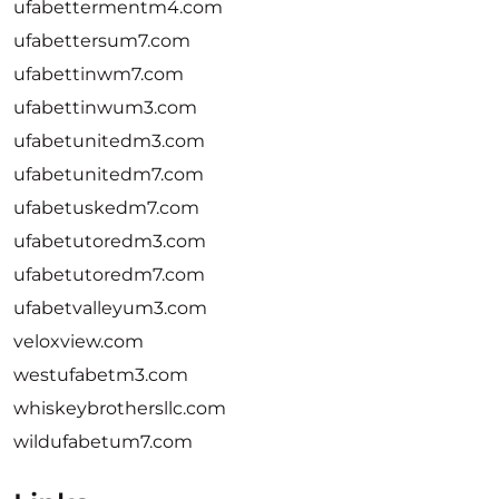
ufabettermentm4.com
ufabettersum7.com
ufabettinwm7.com
ufabettinwum3.com
ufabetunitedm3.com
ufabetunitedm7.com
ufabetuskedm7.com
ufabetutoredm3.com
ufabetutoredm7.com
ufabetvalleyum3.com
veloxview.com
westufabetm3.com
whiskeybrothersllc.com
wildufabetum7.com