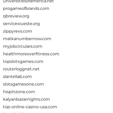
universitiesofamerica.net
progameofbrands.com
qbreview.org
servicewueste.org
zippyrevs.com
matkanumbernow.com
myjobcirculars.com
healthmoreoverfitness.com
topslotxgames.com
routerloggnet.net
dantella6.com
slotsgamesone.com
hispinzone.com
kalyanbazarnights.com
top-online-casino-usa.com