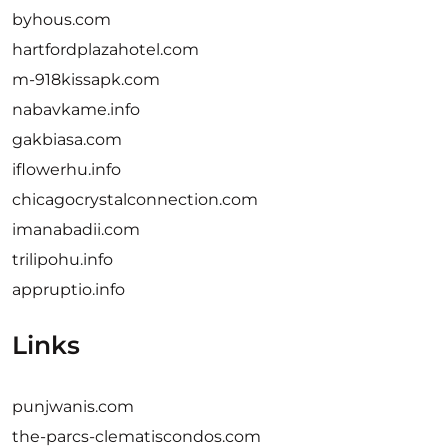
byhous.com
hartfordplazahotel.com
m-918kissapk.com
nabavkame.info
gakbiasa.com
iflowerhu.info
chicagocrystalconnection.com
imanabadii.com
trilipohu.info
appruptio.info
Links
punjwanis.com
the-parcs-clematiscondos.com