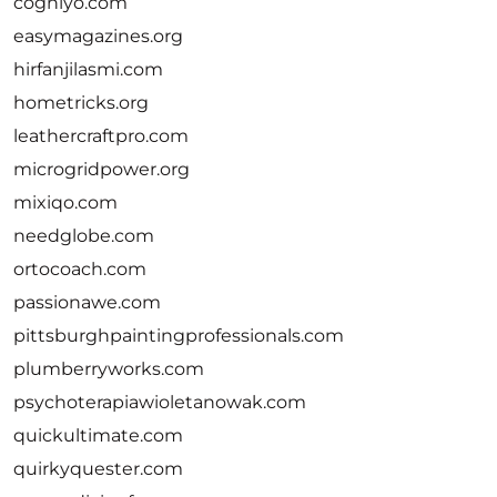
cogniyo.com
easymagazines.org
hirfanjilasmi.com
hometricks.org
leathercraftpro.com
microgridpower.org
mixiqo.com
needglobe.com
ortocoach.com
passionawe.com
pittsburghpaintingprofessionals.com
plumberryworks.com
psychoterapiawioletanowak.com
quickultimate.com
quirkyquester.com