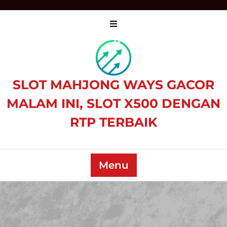
Skip
to
content
SLOT MAHJONG WAYS GACOR
MALAM INI, SLOT X500 DENGAN
RTP TERBAIK
Menu