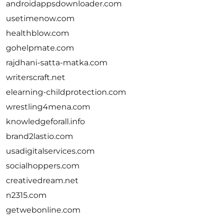
androidappsdownloader.com
usetimenow.com
healthblow.com
gohelpmate.com
rajdhani-satta-matka.com
writerscraft.net
elearning-childprotection.com
wrestling4mena.com
knowledgeforall.info
brand2lastio.com
usadigitalservices.com
socialhoppers.com
creativedream.net
n2315.com
getwebonline.com