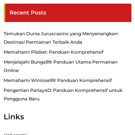
Recent Posts
Temukan Dunia Juruscasino yang Menyenangkan:
Destinasi Permainan Terbaik Anda
Memahami Plisbet: Panduan Komprehensif
Menjelajahi Bunga99: Panduan Utama Permainan
Online
Memahami Winlose99: Panduan Komprehensif
Pengertian Parlay4D: Panduan Komprehensif untuk
Pengguna Baru
Links