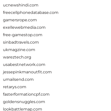
ucnewshindi.com
freecellphonedatabase.com
gamersrope.com
exellewebmedia.com
free-gamestop.com
sinbadtravels.com
ukmagzine.com
wareztech.org
usabestnetwork.com
jessepinkmanoutfit.com
umailsend.com
retarys.com
fasterformationcpf.com
goldensnuggles.com
lookbattlemap.com