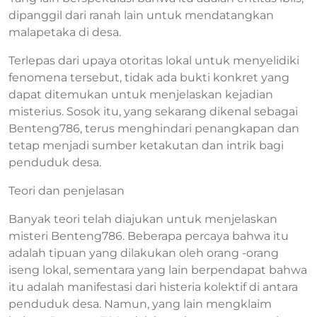
dipanggil dari ranah lain untuk mendatangkan
malapetaka di desa.
Terlepas dari upaya otoritas lokal untuk menyelidiki
fenomena tersebut, tidak ada bukti konkret yang
dapat ditemukan untuk menjelaskan kejadian
misterius. Sosok itu, yang sekarang dikenal sebagai
Benteng786, terus menghindari penangkapan dan
tetap menjadi sumber ketakutan dan intrik bagi
penduduk desa.
Teori dan penjelasan
Banyak teori telah diajukan untuk menjelaskan
misteri Benteng786. Beberapa percaya bahwa itu
adalah tipuan yang dilakukan oleh orang -orang
iseng lokal, sementara yang lain berpendapat bahwa
itu adalah manifestasi dari histeria kolektif di antara
penduduk desa. Namun, yang lain mengklaim