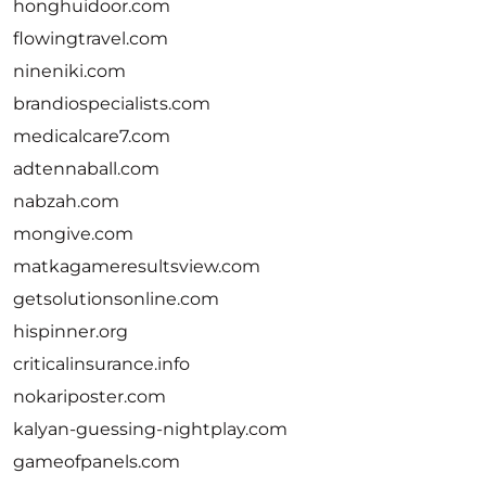
honghuidoor.com
flowingtravel.com
nineniki.com
brandiospecialists.com
medicalcare7.com
adtennaball.com
nabzah.com
mongive.com
matkagameresultsview.com
getsolutionsonline.com
hispinner.org
criticalinsurance.info
nokariposter.com
kalyan-guessing-nightplay.com
gameofpanels.com