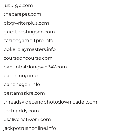
jusu-gb.com
thecarepet.com
blogwriterplus.com
guestpostingseo.com
casinogambitpro.info
pokerplaymasters.info
courseoncourse.com
bantinbatdongsan247.com
bahednog.info
bahenxgek.info
pertamaskre.com
threadsvideoandphotodownloader.com
techgiddy.com
usalivenetwork.com
jackpotrushonline.info