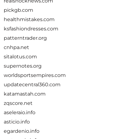
realshocknews.com
pickgb.com
healthmistakes.com
ksfashiondresses.com
patterntrader.org
cnhpa.net
sitalotus.com
supernotes.org
worldsportsempires.com
updatecentral360.com
katamastah.com
zqscore.net
aseleraio.info
asticio.info
egardenio.info