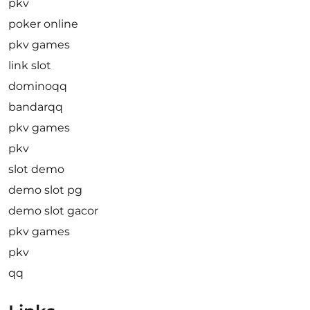
pkv
poker online
pkv games
link slot
dominoqq
bandarqq
pkv games
pkv
slot demo
demo slot pg
demo slot gacor
pkv games
pkv
qq