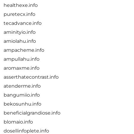
healthexe.info
puretecx.info
tecadvance.info
aminityio.info
amiolahu.info
ampacheme.info
ampullahu.info
aromaxme.info
asserthatecontrast.info
atenderme.info
bangumiio.info
bekosunhu.info
beneficialgrandiose.info
blomaio.info
dosellinfoplete.info