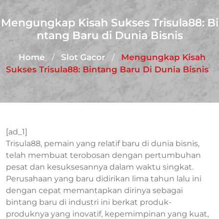
Mengungkap Kisah Sukses Trisula88: Bi
ntang Baru di Dunia Bisnis
Home
Slot Gacor
Mengungkap Kisah
/
/
Sukses Trisula88: Bintang Baru Di Dunia Bisnis
[ad_1]
Trisula88, pemain yang relatif baru di dunia bisnis,
telah membuat terobosan dengan pertumbuhan
pesat dan kesuksesannya dalam waktu singkat.
Perusahaan yang baru didirikan lima tahun lalu ini
dengan cepat memantapkan dirinya sebagai
bintang baru di industri ini berkat produk-
produknya yang inovatif, kepemimpinan yang kuat,