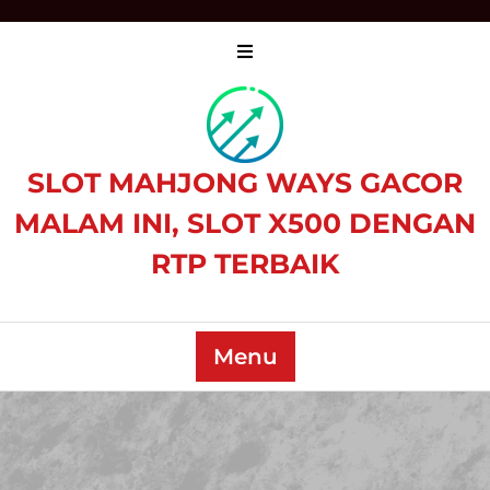
Skip
to
content
SLOT MAHJONG WAYS GACOR
MALAM INI, SLOT X500 DENGAN
RTP TERBAIK
Menu