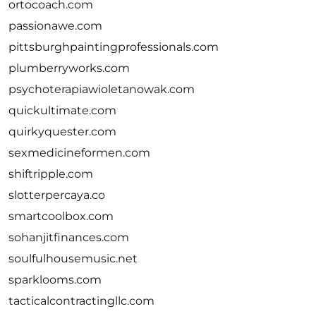
ortocoach.com
passionawe.com
pittsburghpaintingprofessionals.com
plumberryworks.com
psychoterapiawioletanowak.com
quickultimate.com
quirkyquester.com
sexmedicineformen.com
shiftripple.com
slotterpercaya.co
smartcoolbox.com
sohanjitfinances.com
soulfulhousemusic.net
sparklooms.com
tacticalcontractingllc.com