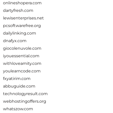
onlineshopera.com
dartyfresh.com
lewisenterprises.net
pcsoftwarefree.org
dailylinking.com
dnafyx.com
giocolenuvole.com
iyouessential.com
withloveamity.com
youlearncode.com
fxyatirim.com
abbuguide.com
technologyresult.com
webhostingoffers.org
whatszow.com