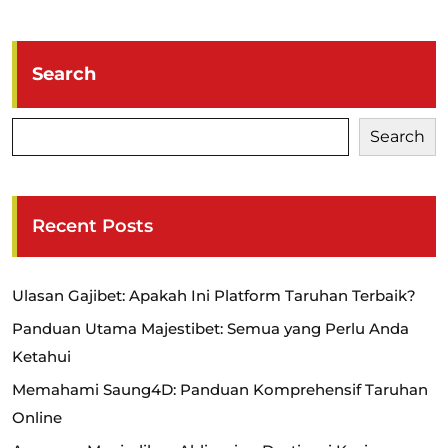
Search
Search
Recent Posts
Ulasan Gajibet: Apakah Ini Platform Taruhan Terbaik?
Panduan Utama Majestibet: Semua yang Perlu Anda
Ketahui
Memahami Saung4D: Panduan Komprehensif Taruhan
Online