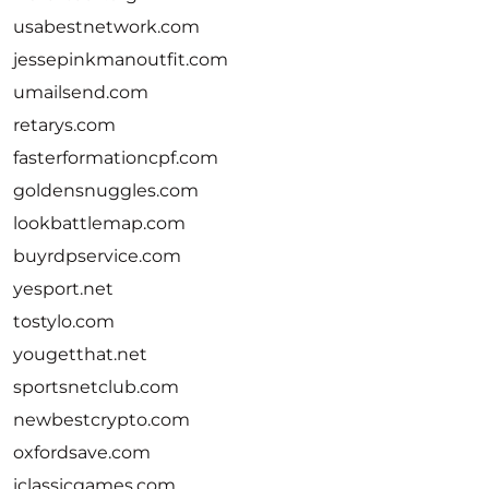
usabestnetwork.com
jessepinkmanoutfit.com
umailsend.com
retarys.com
fasterformationcpf.com
goldensnuggles.com
lookbattlemap.com
buyrdpservice.com
yesport.net
tostylo.com
yougetthat.net
sportsnetclub.com
newbestcrypto.com
oxfordsave.com
iclassicgames.com