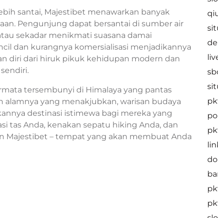
bih santai, Majestibet menawarkan banyak
qi
aan. Pengunjung dapat bersantai di sumber air
si
, atau sekadar menikmati suasana damai
de
cil dan kurangnya komersialisasi menjadikannya
li
 diri dari hiruk pikuk kehidupan modern dan
sendiri.
sb
si
ermata tersembunyi di Himalaya yang pantas
pk
ahan alamnya yang menakjubkan, warisan budaya
kannya destinasi istimewa bagi mereka yang
po
si tas Anda, kenakan sepatu hiking Anda, dan
pk
n Majestibet – tempat yang akan membuat Anda
lin
do
ba
pk
pk
sl