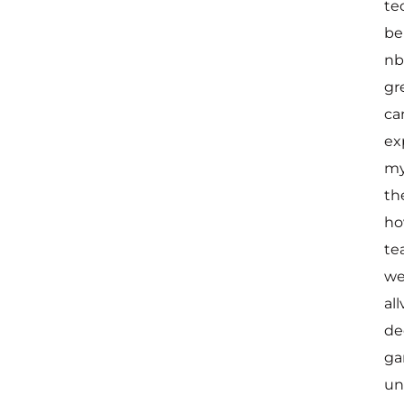
te
be
nb
gr
ca
ex
my
th
ho
te
we
al
de
ga
un