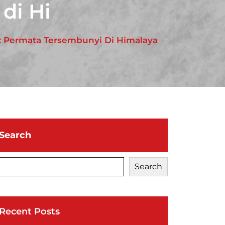
di Hi
 Permata Tersembunyi Di Himalaya
Search
Search
Recent Posts