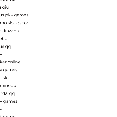
u qiu
tus pkv games
mo slot gacor
ve draw hk
obet
tus qq
v
ker online
v games
k slot
minoqq
ndarqq
v games
v
ot demo