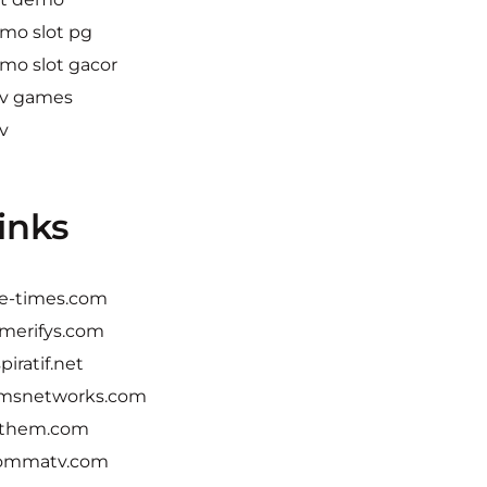
mo slot pg
mo slot gacor
v games
v
inks
e-times.com
merifys.com
piratif.net
msnetworks.com
fthem.com
ommatv.com