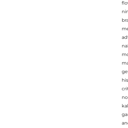
fl
ni
br
me
ad
na
mo
ma
ge
hi
cr
no
ka
ga
an