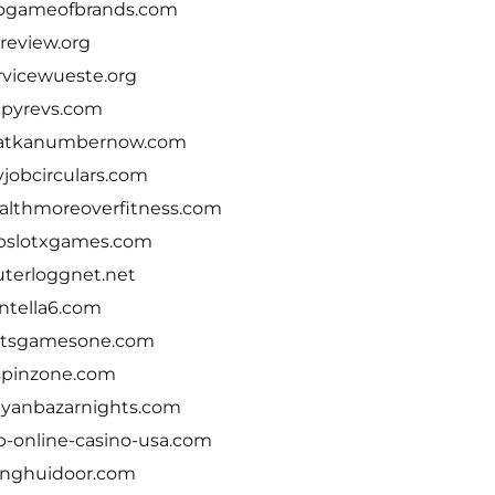
ogameofbrands.com
review.org
rvicewueste.org
ppyrevs.com
tkanumbernow.com
jobcirculars.com
althmoreoverfitness.com
pslotxgames.com
uterloggnet.net
ntella6.com
otsgamesone.com
spinzone.com
lyanbazarnights.com
p-online-casino-usa.com
nghuidoor.com