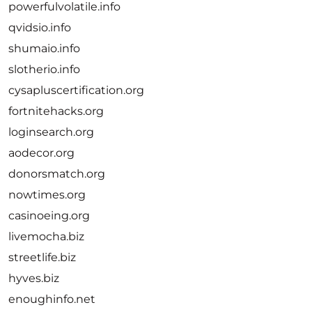
powerfulvolatile.info
qvidsio.info
shumaio.info
slotherio.info
cysapluscertification.org
fortnitehacks.org
loginsearch.org
aodecor.org
donorsmatch.org
nowtimes.org
casinoeing.org
livemocha.biz
streetlife.biz
hyves.biz
enoughinfo.net