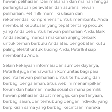
hewan peliharaan. Dari makanan dan mainan hingga
perlengkapan perawatan dan asuransi hewan
peliharaan, Petir188 memiliki ulasan dan
rekomendasi komprehensif untuk membantu Anda
membuat keputusan yang tepat tentang produk
yang Anda beli untuk hewan peliharaan Anda. Baik
Anda sedang mencari makanan anjing terbaik
untuk teman berbulu Anda atau pengobatan kutu
paling efektif untuk kucing Anda, Petir188 siap
membantu Anda.
Selain kekayaan informasi dan sumber dayanya,
Petir188 juga menawarkan komunitas bagi para
pecinta hewan peliharaan untuk terhubung dan
berbagi pengalaman. Situs web ini menampilkan
forum dan halaman media sosial di mana pemilik
hewan peliharaan dapat mengajukan pertanyaan,
berbagi saran, dan terhubung dengan individu yang
berpikiran sama yang berbagi kecintaan mereka