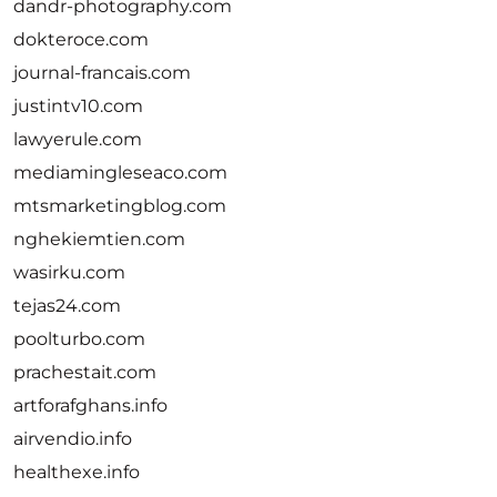
dandr-photography.com
dokteroce.com
journal-francais.com
justintv10.com
lawyerule.com
mediamingleseaco.com
mtsmarketingblog.com
nghekiemtien.com
wasirku.com
tejas24.com
poolturbo.com
prachestait.com
artforafghans.info
airvendio.info
healthexe.info