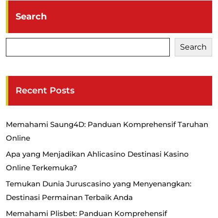
Search
Search
Recent Posts
Memahami Saung4D: Panduan Komprehensif Taruhan
Online
Apa yang Menjadikan Ahlicasino Destinasi Kasino
Online Terkemuka?
Temukan Dunia Juruscasino yang Menyenangkan:
Destinasi Permainan Terbaik Anda
Memahami Plisbet: Panduan Komprehensif