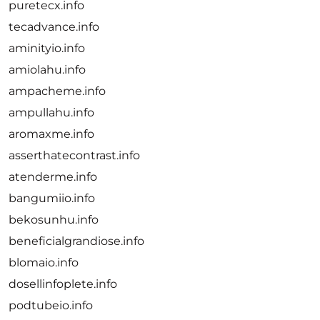
puretecx.info
tecadvance.info
aminityio.info
amiolahu.info
ampacheme.info
ampullahu.info
aromaxme.info
asserthatecontrast.info
atenderme.info
bangumiio.info
bekosunhu.info
beneficialgrandiose.info
blomaio.info
dosellinfoplete.info
podtubeio.info