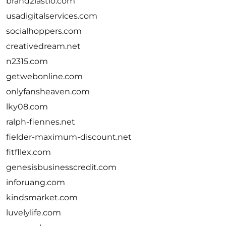
brand2lastio.com
usadigitalservices.com
socialhoppers.com
creativedream.net
n2315.com
getwebonline.com
onlyfansheaven.com
lky08.com
ralph-fiennes.net
fielder-maximum-discount.net
fitfllex.com
genesisbusinesscredit.com
inforuang.com
kindsmarket.com
luvelylife.com