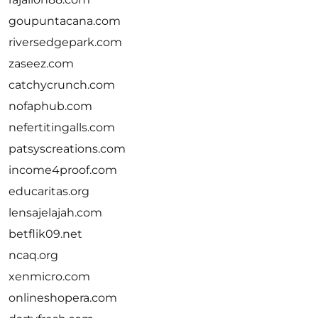
goupuntacana.com
riversedgepark.com
zaseez.com
catchycrunch.com
nofaphub.com
nefertitingalls.com
patsyscreations.com
income4proof.com
educaritas.org
lensajelajah.com
betflik09.net
ncaq.org
xenmicro.com
onlineshopera.com