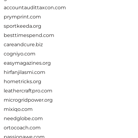
accountaudittaxcon.com
prymprint.com
sportkeeda.org
besttimespend.com
careandcure.biz
cogniyo.com
easymagazines.org
hirfanjilasmi.com
hometricks.org
leathercraftpro.com
microgridpower.org
mixiqo.com
needglobe.com
ortocoach.com
passionawe.com