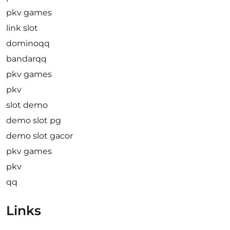
pkv games
link slot
dominoqq
bandarqq
pkv games
pkv
slot demo
demo slot pg
demo slot gacor
pkv games
pkv
qq
Links