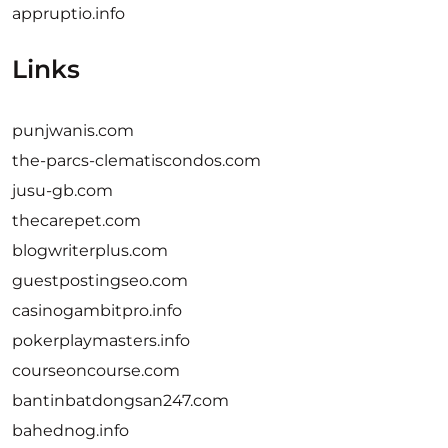
appruptio.info
Links
punjwanis.com
the-parcs-clematiscondos.com
jusu-gb.com
thecarepet.com
blogwriterplus.com
guestpostingseo.com
casinogambitpro.info
pokerplaymasters.info
courseoncourse.com
bantinbatdongsan247.com
bahednog.info