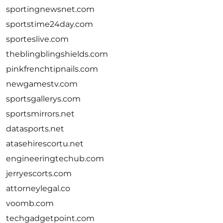
sportingnewsnet.com
sportstime24day.com
sporteslive.com
theblingblingshields.com
pinkfrenchtipnails.com
newgamestv.com
sportsgallerys.com
sportsmirrors.net
datasports.net
atasehirescortu.net
engineeringtechub.com
jerryescorts.com
attorneylegal.co
voomb.com
techgadgetpoint.com