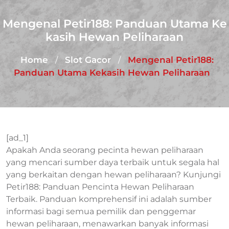
Mengenal Petir188: Panduan Utama Ke
kasih Hewan Peliharaan
Home
Slot Gacor
Mengenal Petir188:
/
/
Panduan Utama Kekasih Hewan Peliharaan
[ad_1]
Apakah Anda seorang pecinta hewan peliharaan
yang mencari sumber daya terbaik untuk segala hal
yang berkaitan dengan hewan peliharaan? Kunjungi
Petir188: Panduan Pencinta Hewan Peliharaan
Terbaik. Panduan komprehensif ini adalah sumber
informasi bagi semua pemilik dan penggemar
hewan peliharaan, menawarkan banyak informasi