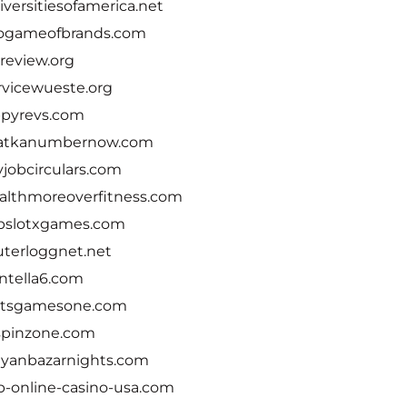
iversitiesofamerica.net
ogameofbrands.com
review.org
rvicewueste.org
ppyrevs.com
tkanumbernow.com
jobcirculars.com
althmoreoverfitness.com
pslotxgames.com
uterloggnet.net
ntella6.com
otsgamesone.com
spinzone.com
lyanbazarnights.com
p-online-casino-usa.com