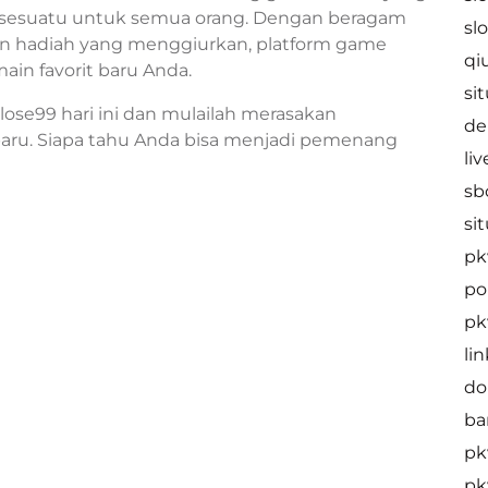
i sesuatu untuk semua orang. Dengan beragam
sl
an hadiah yang menggiurkan, platform game
qi
ain favorit baru Anda.
si
se99 hari ini dan mulailah merasakan
de
aru. Siapa tahu Anda bisa menjadi pemenang
li
sb
si
pk
po
pk
lin
do
ba
pk
pk