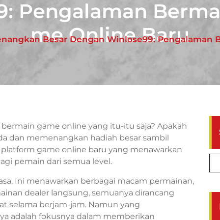
9: Pengalaman Berma
me Online Baru
nangkan Besar Dengan Winlose99: Pengalaman B
ermain game online yang itu-itu saja? Apakah
da dan memenangkan hadiah besar sambil
 platform game online baru yang menawarkan
gi pemain dari semua level.
iasa. Ini menawarkan berbagai macam permainan,
mainan dealer langsung, semuanya dirancang
bat selama berjam-jam. Namun yang
ya adalah fokusnya dalam memberikan