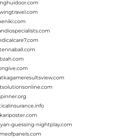
nghuidoor.com
owingtravel.com
neniki.com
andiospecialists.com
dicalcare7.com
tennaball.com
bzah.com
ngive.com
tkagameresultsview.com
tsolutionsonline.com
spinner.org
iticalinsurance.info
kariposter.com
lyan-guessing-nightplay.com
meofpanels.com