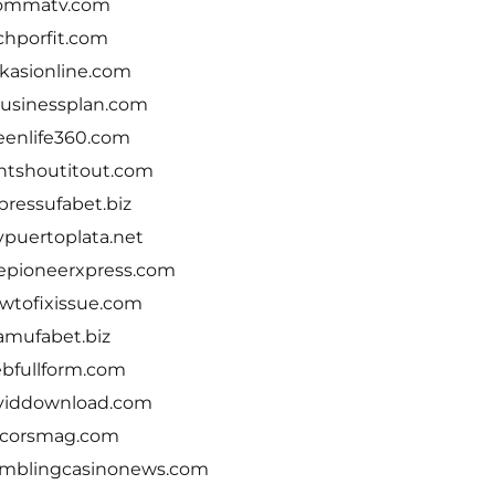
ommatv.com
chporfit.com
kasionline.com
usinessplan.com
eenlife360.com
ntshoutitout.com
pressufabet.biz
puertoplata.net
epioneerxpress.com
wtofixissue.com
amufabet.biz
bfullform.com
lviddownload.com
corsmag.com
mblingcasinonews.com