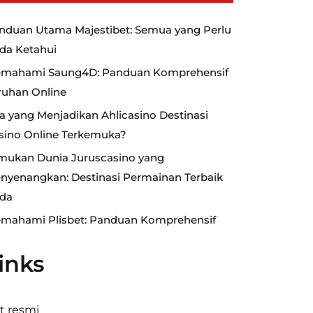
nduan Utama Majestibet: Semua yang Perlu
da Ketahui
mahami Saung4D: Panduan Komprehensif
ruhan Online
a yang Menjadikan Ahlicasino Destinasi
sino Online Terkemuka?
mukan Dunia Juruscasino yang
nyenangkan: Destinasi Permainan Terbaik
da
mahami Plisbet: Panduan Komprehensif
inks
ot resmi