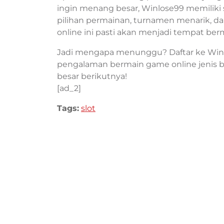
ingin menang besar, Winlose99 memilik
pilihan permainan, turnamen menarik, d
online ini pasti akan menjadi tempat berm
Jadi mengapa menunggu? Daftar ke Winlo
pengalaman bermain game online jenis b
besar berikutnya!
[ad_2]
Tags:
slot