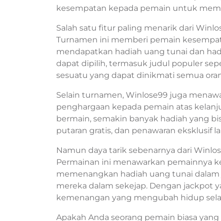
kesempatan kepada pemain untuk meme
Salah satu fitur paling menarik dari Wi
Turnamen ini memberi pemain kesempata
mendapatkan hadiah uang tunai dan had
dapat dipilih, termasuk judul populer sepe
sesuatu yang dapat dinikmati semua ora
Selain turnamen, Winlose99 juga menawa
penghargaan kepada pemain atas kelanj
bermain, semakin banyak hadiah yang bis
putaran gratis, dan penawaran eksklusif la
Namun daya tarik sebenarnya dari Winlos
Permainan ini menawarkan pemainnya 
memenangkan hadiah uang tunai dalam 
mereka dalam sekejap. Dengan jackpot ya
kemenangan yang mengubah hidup selal
Apakah Anda seorang pemain biasa yang 