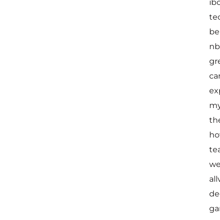
ib
te
be
nb
gr
ca
ex
my
th
ho
te
we
al
de
ga