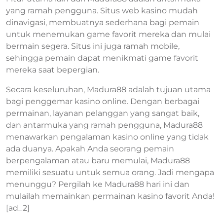
yang ramah pengguna. Situs web kasino mudah
dinavigasi, membuatnya sederhana bagi pemain
untuk menemukan game favorit mereka dan mulai
bermain segera. Situs ini juga ramah mobile,
sehingga pemain dapat menikmati game favorit
mereka saat bepergian.
Secara keseluruhan, Madura88 adalah tujuan utama
bagi penggemar kasino online. Dengan berbagai
permainan, layanan pelanggan yang sangat baik,
dan antarmuka yang ramah pengguna, Madura88
menawarkan pengalaman kasino online yang tidak
ada duanya. Apakah Anda seorang pemain
berpengalaman atau baru memulai, Madura88
memiliki sesuatu untuk semua orang. Jadi mengapa
menunggu? Pergilah ke Madura88 hari ini dan
mulailah memainkan permainan kasino favorit Anda!
[ad_2]