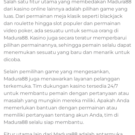
Salah satu fitur utama yang membedakan Madura88
dari kasino online lainnya adalah pilihan game yang
luas. Dari permainan meja klasik seperti blackjack
dan roulette hingga slot populer dan permainan
video poker, ada sesuatu untuk semua orang di
Madura88. Kasino juga secara teratur memperbarui
pilihan permainannya, sehingga pemain selalu dapat
menemukan sesuatu yang baru dan menarik untuk
dicoba.
Selain pemilihan game yang mengesankan,
Madura88 juga menawarkan layanan pelanggan
terkemuka. Tim dukungan kasino tersedia 24/7
untuk membantu pemain dengan pertanyaan atau
masalah yang mungkin mereka miliki. Apakah Anda
memerlukan bantuan dengan permainan atau
memiliki pertanyaan tentang akun Anda, tim di
Madura88 selalu siap membantu.
Fitur utama lain dari Madura88 adalah antarmuka