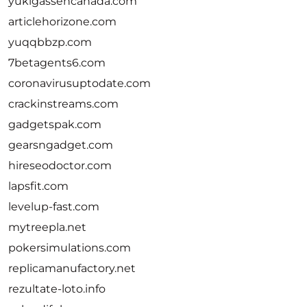
yukigassencanada.com
articlehorizone.com
yuqqbbzp.com
7betagents6.com
coronavirusuptodate.com
crackinstreams.com
gadgetspak.com
gearsngadget.com
hireseodoctor.com
lapsfit.com
levelup-fast.com
mytreepla.net
pokersimulations.com
replicamanufactory.net
rezultate-loto.info