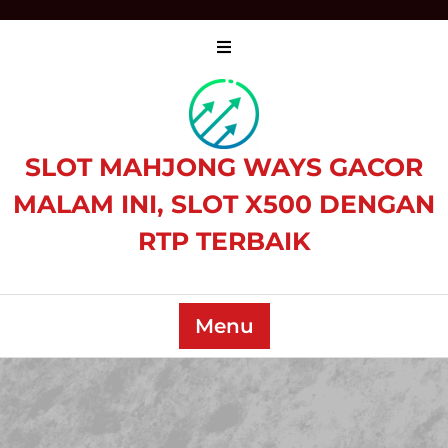
Skip
to
content
SLOT MAHJONG WAYS GACOR
MALAM INI, SLOT X500 DENGAN
RTP TERBAIK
Menu