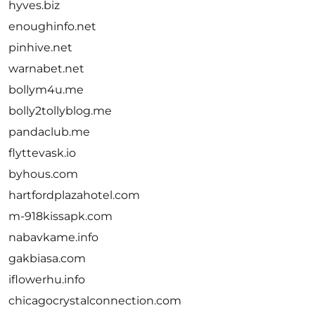
hyves.biz
enoughinfo.net
pinhive.net
warnabet.net
bollym4u.me
bolly2tollyblog.me
pandaclub.me
flyttevask.io
byhous.com
hartfordplazahotel.com
m-918kissapk.com
nabavkame.info
gakbiasa.com
iflowerhu.info
chicagocrystalconnection.com