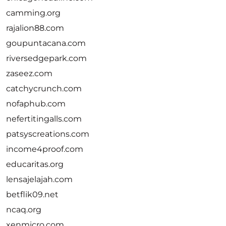
camming.org
rajalion88.com
goupuntacana.com
riversedgepark.com
zaseez.com
catchycrunch.com
nofaphub.com
nefertitingalls.com
patsyscreations.com
income4proof.com
educaritas.org
lensajelajah.com
betflik09.net
ncaq.org
xenmicro.com