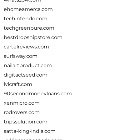
ehomeamerca.com
techintendo.com
techgreenpure.com
bestdropshipstore.com
cartelreviews.com
surfsway.com
nailartproduct.com
digitactseed.com
lvlcraft.com
90secondmoneyloans.com
xenmicro.com
rodrovers.com
tripssolution.com
satta-king-india.com