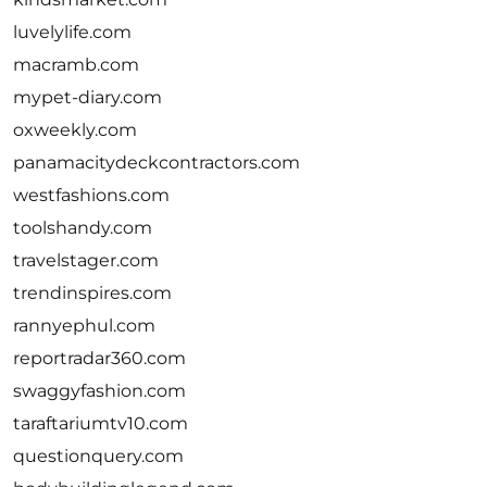
luvelylife.com
macramb.com
mypet-diary.com
oxweekly.com
panamacitydeckcontractors.com
westfashions.com
toolshandy.com
travelstager.com
trendinspires.com
rannyephul.com
reportradar360.com
swaggyfashion.com
taraftariumtv10.com
questionquery.com