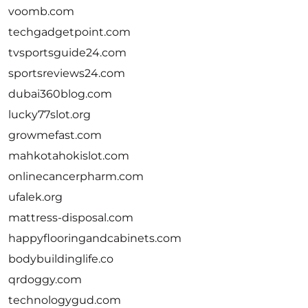
voomb.com
techgadgetpoint.com
tvsportsguide24.com
sportsreviews24.com
dubai360blog.com
lucky77slot.org
growmefast.com
mahkotahokislot.com
onlinecancerpharm.com
ufalek.org
mattress-disposal.com
happyflooringandcabinets.com
bodybuildinglife.co
qrdoggy.com
technologygud.com