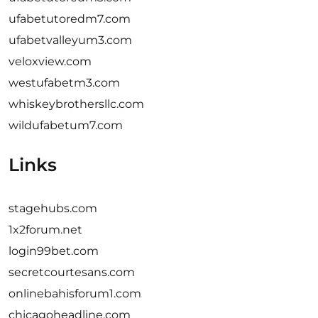
ufabetutoredm7.com
ufabetvalleyum3.com
veloxview.com
westufabetm3.com
whiskeybrothersllc.com
wildufabetum7.com
Links
stagehubs.com
1x2forum.net
login99bet.com
secretcourtesans.com
onlinebahisforum1.com
chicagoheadline.com