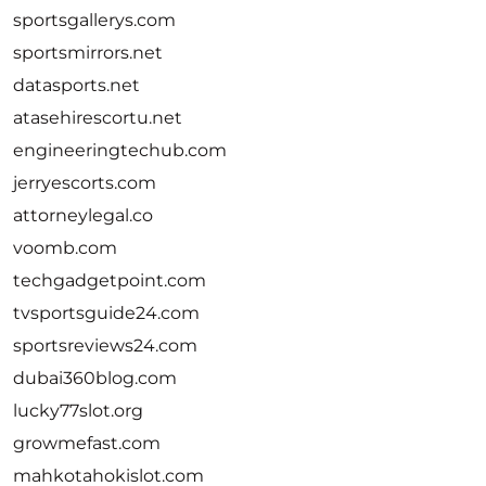
sportsgallerys.com
sportsmirrors.net
datasports.net
atasehirescortu.net
engineeringtechub.com
jerryescorts.com
attorneylegal.co
voomb.com
techgadgetpoint.com
tvsportsguide24.com
sportsreviews24.com
dubai360blog.com
lucky77slot.org
growmefast.com
mahkotahokislot.com