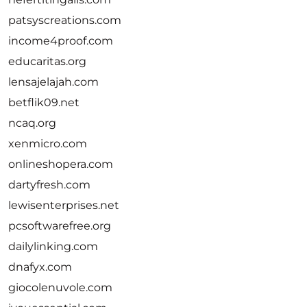
patsyscreations.com
income4proof.com
educaritas.org
lensajelajah.com
betflik09.net
ncaq.org
xenmicro.com
onlineshopera.com
dartyfresh.com
lewisenterprises.net
pcsoftwarefree.org
dailylinking.com
dnafyx.com
giocolenuvole.com