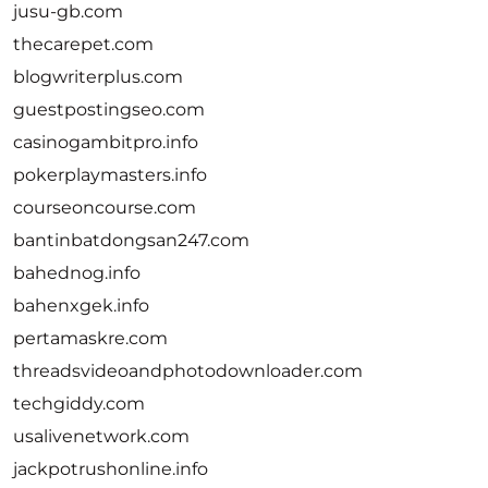
jusu-gb.com
thecarepet.com
blogwriterplus.com
guestpostingseo.com
casinogambitpro.info
pokerplaymasters.info
courseoncourse.com
bantinbatdongsan247.com
bahednog.info
bahenxgek.info
pertamaskre.com
threadsvideoandphotodownloader.com
techgiddy.com
usalivenetwork.com
jackpotrushonline.info