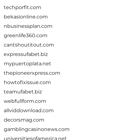
techporfit.com
bekasionline.com
nbusinessplan.com
greenlife360.com
cantshoutitout.com
expressufabet.biz
mypuertoplata.net
thepioneerxpress.com
howtofixissue.com
teamufabet.biz
webfullform.com
allviddownload.com
decorsmag.com
gamblingcasinonews.com
universitiesofamerica.net