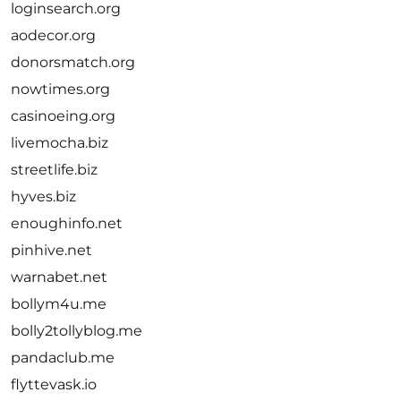
loginsearch.org
aodecor.org
donorsmatch.org
nowtimes.org
casinoeing.org
livemocha.biz
streetlife.biz
hyves.biz
enoughinfo.net
pinhive.net
warnabet.net
bollym4u.me
bolly2tollyblog.me
pandaclub.me
flyttevask.io