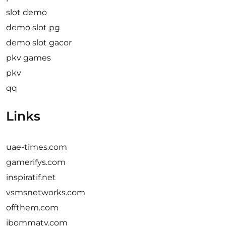
slot demo
demo slot pg
demo slot gacor
pkv games
pkv
qq
Links
uae-times.com
gamerifys.com
inspiratif.net
vsmsnetworks.com
offthem.com
ibommatv.com