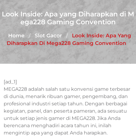
Look Inside: Apa yang Diharapkan di M
ega228 Gaming Convention
Home
Slot Gacor
Look Inside: Apa Yang
/
/
Diharapkan Di Mega228 Gaming Convention
[ad_1]
MEGA228 adalah salah satu konvensi game terbesar
di dunia, menarik ribuan gamer, pengembang, dan
profesional industri setiap tahun. Dengan berbagai
kegiatan, panel, dan peserta pameran, ada sesuatu
untuk setiap jenis gamer di MEGA228. Jika Anda
berencana menghadiri acara tahun ini, inilah
mengintip apa yang dapat Anda harapkan.