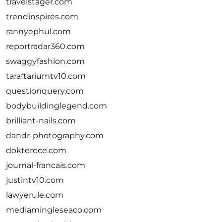
travelstager.com
trendinspires.com
rannyephul.com
reportradar360.com
swaggyfashion.com
taraftariumtv10.com
questionquery.com
bodybuildinglegend.com
brilliant-nails.com
dandr-photography.com
dokteroce.com
journal-francais.com
justintv10.com
lawyerule.com
mediamingleseaco.com