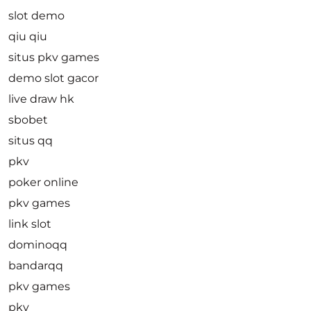
slot demo
qiu qiu
situs pkv games
demo slot gacor
live draw hk
sbobet
situs qq
pkv
poker online
pkv games
link slot
dominoqq
bandarqq
pkv games
pkv