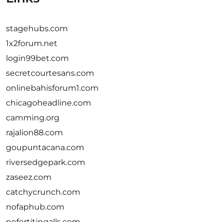
stagehubs.com
1x2forum.net
login99bet.com
secretcourtesans.com
onlinebahisforum1.com
chicagoheadline.com
camming.org
rajalion88.com
goupuntacana.com
riversedgepark.com
zaseez.com
catchycrunch.com
nofaphub.com
nefertitingalls.com