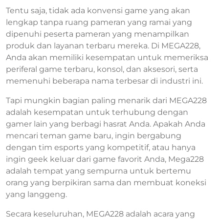
Tentu saja, tidak ada konvensi game yang akan
lengkap tanpa ruang pameran yang ramai yang
dipenuhi peserta pameran yang menampilkan
produk dan layanan terbaru mereka. Di MEGA228,
Anda akan memiliki kesempatan untuk memeriksa
periferal game terbaru, konsol, dan aksesori, serta
memenuhi beberapa nama terbesar di industri ini.
Tapi mungkin bagian paling menarik dari MEGA228
adalah kesempatan untuk terhubung dengan
gamer lain yang berbagi hasrat Anda. Apakah Anda
mencari teman game baru, ingin bergabung
dengan tim esports yang kompetitif, atau hanya
ingin geek keluar dari game favorit Anda, Mega228
adalah tempat yang sempurna untuk bertemu
orang yang berpikiran sama dan membuat koneksi
yang langgeng.
Secara keseluruhan, MEGA228 adalah acara yang