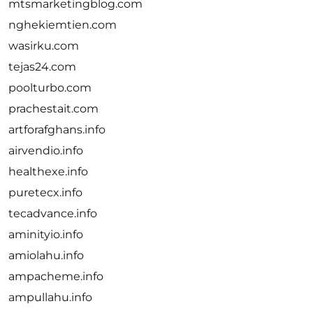
mtsmarketingblog.com
nghekiemtien.com
wasirku.com
tejas24.com
poolturbo.com
prachestait.com
artforafghans.info
airvendio.info
healthexe.info
puretecx.info
tecadvance.info
aminityio.info
amiolahu.info
ampacheme.info
ampullahu.info