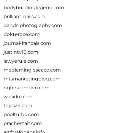
bodybuildinglegend.com
brilliant-nails.com
dandr-photography.com
dokteroce.com
journal-francais.com
justintv10.com
lawyerule.com
mediamingleseaco.com
mtsmarketingblog.com
nghekiemtien.com
wasirku.com
tejas24.com
poolturbo.com
prachestait.com
artforafghans.info