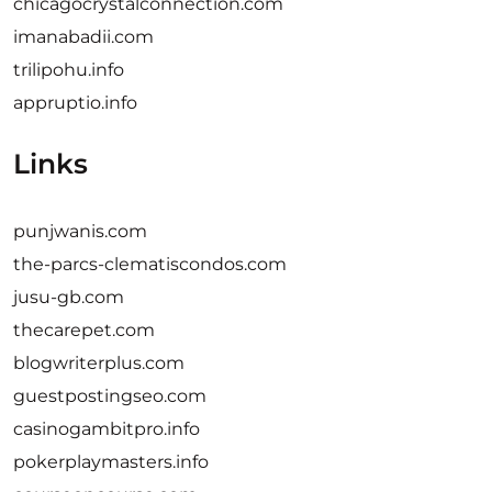
chicagocrystalconnection.com
imanabadii.com
trilipohu.info
appruptio.info
Links
punjwanis.com
the-parcs-clematiscondos.com
jusu-gb.com
thecarepet.com
blogwriterplus.com
guestpostingseo.com
casinogambitpro.info
pokerplaymasters.info