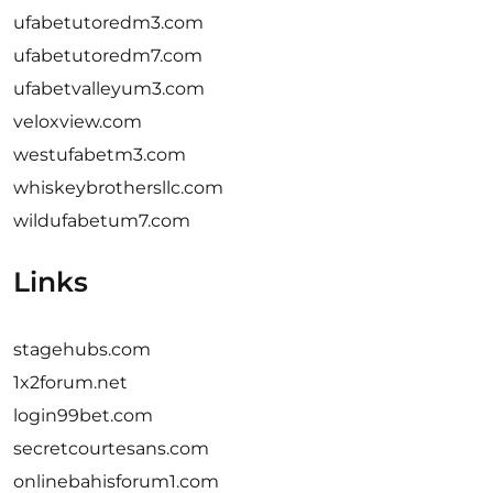
ufabetutoredm3.com
ufabetutoredm7.com
ufabetvalleyum3.com
veloxview.com
westufabetm3.com
whiskeybrothersllc.com
wildufabetum7.com
Links
stagehubs.com
1x2forum.net
login99bet.com
secretcourtesans.com
onlinebahisforum1.com