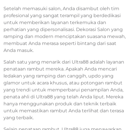
Setelah memasuki salon, Anda disambut oleh tim
profesional yang sangat terampil yang berdedikasi
untuk memberikan layanan terkemuka dan
perhatian yang dipersonalisasi. Dekorasi Salon yang
ramping dan modern menciptakan suasana mewah,
membuat Anda merasa seperti bintang dari saat
Anda masuk.
Salah satu yang menarik dari Ultra88 adalah layanan
penataan rambut mereka. Apakah Anda mencari
ledakan yang ramping dan canggih, updo yang
glamor untuk acara khusus, atau potongan rambut
yang trendi untuk memperbarui penampilan Anda,
penata ahli di Ultra88 yang telah Anda liput. Mereka
hanya menggunakan produk dan teknik terbaik
untuk memastikan rambut Anda terlihat dan terasa
yang terbaik.
Selain penataan rambut, Ultra88 juga menawarkan