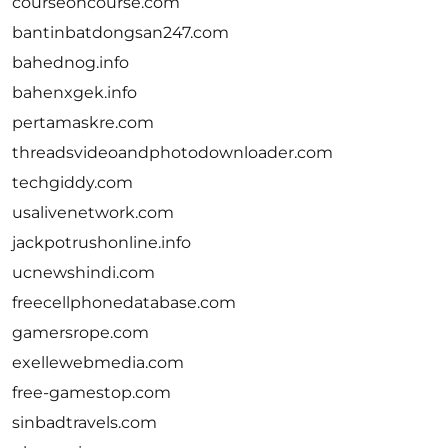
courseoncourse.com
bantinbatdongsan247.com
bahednog.info
bahenxgek.info
pertamaskre.com
threadsvideoandphotodownloader.com
techgiddy.com
usalivenetwork.com
jackpotrushonline.info
ucnewshindi.com
freecellphonedatabase.com
gamersrope.com
exellewebmedia.com
free-gamestop.com
sinbadtravels.com