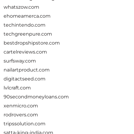
whatszow.com
ehomeamerca.com
techintendo.com
techgreenpure.com
bestdropshipstore.com
cartelreviews.com
surfsway.com
nailartproduct.com
digitactseed.com
lvlcraft.com
90secondmoneyloans.com
xenmicro.com
rodrovers.com
tripssolution.com
satta-king-india.com