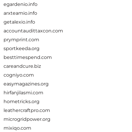
egardenio.info
arxteamio.info
getalexio.info
accountaudittaxcon.com
prymprint.com
sportkeeda.org
besttimespend.com
careandcure.biz
cogniyo.com
easymagazines.org
hirfanjilasmi.com
hometricks.org
leathercraftpro.com
microgridpower.org
mixiqo.com