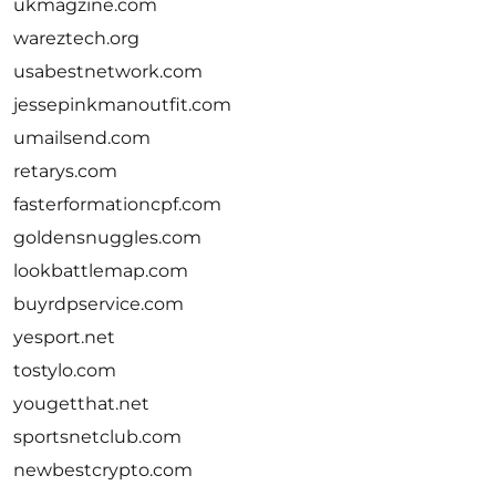
ukmagzine.com
wareztech.org
usabestnetwork.com
jessepinkmanoutfit.com
umailsend.com
retarys.com
fasterformationcpf.com
goldensnuggles.com
lookbattlemap.com
buyrdpservice.com
yesport.net
tostylo.com
yougetthat.net
sportsnetclub.com
newbestcrypto.com