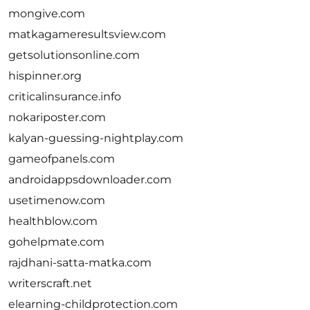
mongive.com
matkagameresultsview.com
getsolutionsonline.com
hispinner.org
criticalinsurance.info
nokariposter.com
kalyan-guessing-nightplay.com
gameofpanels.com
androidappsdownloader.com
usetimenow.com
healthblow.com
gohelpmate.com
rajdhani-satta-matka.com
writerscraft.net
elearning-childprotection.com