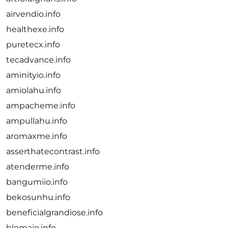
airvendio.info
healthexe.info
puretecx.info
tecadvance.info
aminityio.info
amiolahu.info
ampacheme.info
ampullahu.info
aromaxme.info
asserthatecontrast.info
atenderme.info
bangumiio.info
bekosunhu.info
beneficialgrandiose.info
blomaio.info