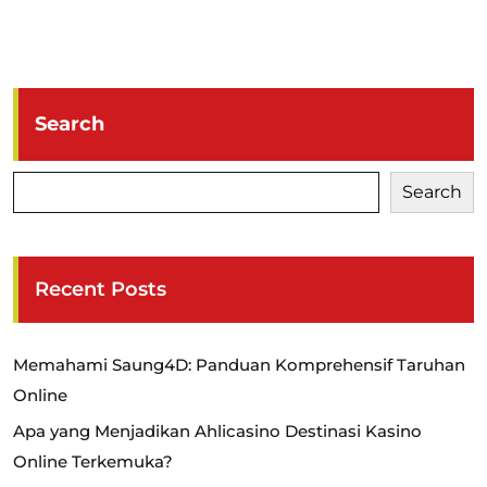
Search
Search
Recent Posts
Memahami Saung4D: Panduan Komprehensif Taruhan
Online
Apa yang Menjadikan Ahlicasino Destinasi Kasino
Online Terkemuka?