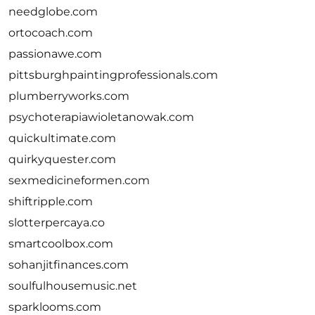
needglobe.com
ortocoach.com
passionawe.com
pittsburghpaintingprofessionals.com
plumberryworks.com
psychoterapiawioletanowak.com
quickultimate.com
quirkyquester.com
sexmedicineformen.com
shiftripple.com
slotterpercaya.co
smartcoolbox.com
sohanjitfinances.com
soulfulhousemusic.net
sparklooms.com