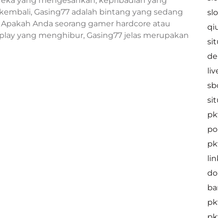
eka yang mengesankan, kepribadian yang
embali, Gasing77 adalah bintang yang sedang
sl
. Apakah Anda seorang gamer hardcore atau
qi
ay yang menghibur, Gasing77 jelas merupakan
si
de
li
sb
si
pk
po
pk
lin
do
ba
pk
pk