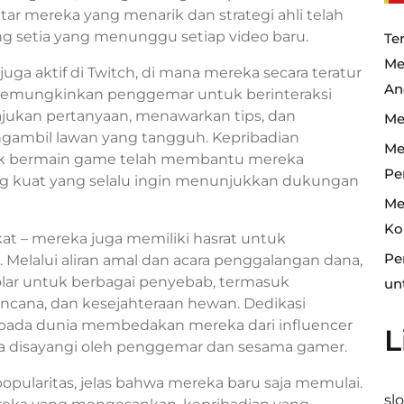
ar mereka yang menarik dan strategi ahli telah
setia yang menunggu setiap video baru.
Te
Me
uga aktif di Twitch, di mana mereka secara teratur
An
 memungkinkan penggemar untuk berinteraksi
ajukan pertanyaan, menawarkan tips, dan
Me
ambil lawan yang tangguh. Kepribadian
Me
ntuk bermain game telah membantu mereka
Pe
kuat yang selalu ingin menunjukkan dukungan
Me
Ko
at – mereka juga memiliki hasrat untuk
Pe
elalui aliran amal dan acara penggalangan dana,
lar untuk berbagai penyebab, termasuk
un
ncana, dan kesejahteraan hewan. Dedikasi
pada dunia membedakan mereka dari influencer
L
 disayangi oleh penggemar dan sesama gamer.
opularitas, jelas bahwa mereka baru saja memulai.
sl