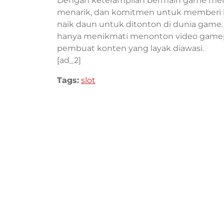
Dengan keterampilan bermain game mer
menarik, dan komitmen untuk memberi k
naik daun untuk ditonton di dunia game
hanya menikmati menonton video gamepl
pembuat konten yang layak diawasi.
[ad_2]
Tags:
slot