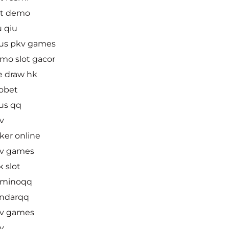
ot demo
u qiu
tus pkv games
mo slot gacor
ve draw hk
obet
tus qq
v
ker online
v games
k slot
minoqq
ndarqq
v games
v