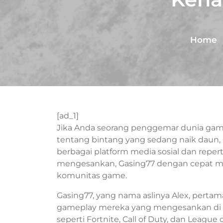
Home
[ad_1]
Jika Anda seorang penggemar dunia ga
tentang bintang yang sedang naik daun,
berbagai platform media sosial dan repe
mengesankan, Gasing77 dengan cepat me
komunitas game.
Gasing77, yang nama aslinya Alex, perta
gameplay mereka yang mengesankan di 
seperti Fortnite, Call of Duty, dan Leagu