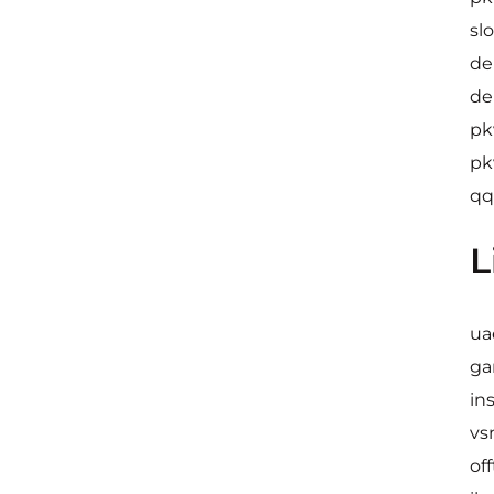
sl
de
de
pk
pk
qq
L
ua
ga
ins
vs
of