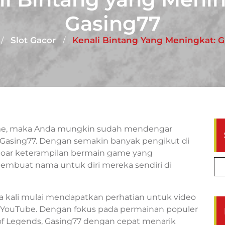
Gasing77
Slot Gacor
Kenali Bintang Yang Meningkat: G
/
/
me, maka Anda mungkin sudah mendengar
 Gasing77. Dengan semakin banyak pengikut di
rtoar keterampilan bermain game yang
mbuat nama untuk diri mereka sendiri di
ma kali mulai mendapatkan perhatian untuk video
YouTube. Dengan fokus pada permainan populer
e of Legends, Gasing77 dengan cepat menarik