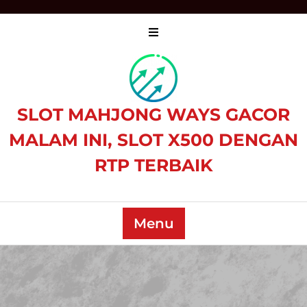
Skip
to
content
SLOT MAHJONG WAYS GACOR
MALAM INI, SLOT X500 DENGAN
RTP TERBAIK
Menu