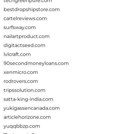
techgreenpure.com
bestdropshipstore.com
cartelreviews.com
surfsway.com
nailartproduct.com
digitactseed.com
lvlcraft.com
90secondmoneyloans.com
xenmicro.com
rodrovers.com
tripssolution.com
satta-king-india.com
yukigassencanada.com
articlehorizone.com
yuqqbbzp.com