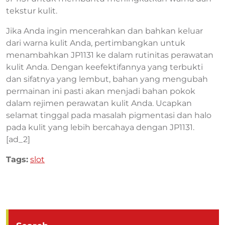
tekstur kulit.
Jika Anda ingin mencerahkan dan bahkan keluar
dari warna kulit Anda, pertimbangkan untuk
menambahkan JP1131 ke dalam rutinitas perawatan
kulit Anda. Dengan keefektifannya yang terbukti
dan sifatnya yang lembut, bahan yang mengubah
permainan ini pasti akan menjadi bahan pokok
dalam rejimen perawatan kulit Anda. Ucapkan
selamat tinggal pada masalah pigmentasi dan halo
pada kulit yang lebih bercahaya dengan JP1131.
[ad_2]
Tags:
slot