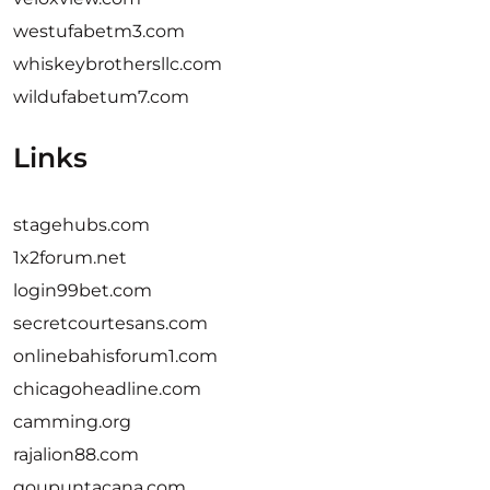
westufabetm3.com
whiskeybrothersllc.com
wildufabetum7.com
Links
stagehubs.com
1x2forum.net
login99bet.com
secretcourtesans.com
onlinebahisforum1.com
chicagoheadline.com
camming.org
rajalion88.com
goupuntacana.com