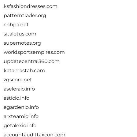
ksfashiondresses.com
patterntrader.org
cnhpa.net
sitalotus.com
supernotes.org
worldsportsempires.com
updatecentral360.com
katamastah.com
zqscore.net
aseleraio.info
asticio.info
egardenio.info
arxteamio.info
getalexio.info
accountaudittaxcon.com