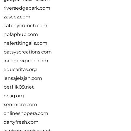
riversedgepark.com
zaseez.com
catchycrunch.com
nofaphub.com
nefertitingalls.com
patsyscreations.com
income4proof.com
educaritas.org
lensajelajah.com
betflik09.net
ncaq.org
xenmicro.com
onlineshopera.com
dartyfresh.com
lewisenterprises.net