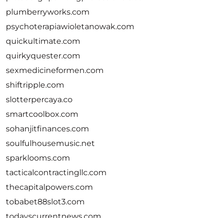
plumberryworks.com
psychoterapiawioletanowak.com
quickultimate.com
quirkyquester.com
sexmedicineformen.com
shiftripple.com
slotterpercaya.co
smartcoolbox.com
sohanjitfinances.com
soulfulhousemusic.net
sparklooms.com
tacticalcontractingllc.com
thecapitalpowers.com
tobabet88slot3.com
todayscurrentnews.com