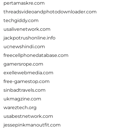
pertamaskre.com
threadsvideoandphotodownloader.com
techgiddy.com
usalivenetwork.com
jackpotrushonline.info
ucnewshindi.com
freecellphonedatabase.com
gamersrope.com
exellewebmedia.com
free-gamestop.com
sinbadtravels.com
ukmagzine.com
wareztech.org
usabestnetwork.com
jessepinkmanoutfit.com