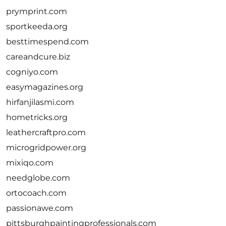
prymprint.com
sportkeeda.org
besttimespend.com
careandcure.biz
cogniyo.com
easymagazines.org
hirfanjilasmi.com
hometricks.org
leathercraftpro.com
microgridpower.org
mixiqo.com
needglobe.com
ortocoach.com
passionawe.com
pittsburghpaintingprofessionals.com