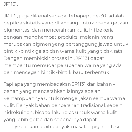
JP1131.
JP1131, juga dikenal sebagai tetrapeptide-30, adalah
peptida sintetis yang dirancang untuk menargetkan
pigmentasi dan mencerahkan kulit. Ini bekerja
dengan menghambat produksi melanin, yang
merupakan pigmen yang bertanggung jawab untuk
bintik -bintik gelap dan warna kulit yang tidak rata.
Dengan memblokir proses ini, JP1131 dapat
membantu memudar perubahan warna yang ada
dan mencegah bintik -bintik baru terbentuk.
Tapi apa yang membedakan JP1131 dari bahan -
bahan yang mencerahkan lainnya adalah
kemampuannya untuk mengerjakan semua warna
kulit. Banyak bahan pencerahan tradisional, seperti
hidrokuinon, bisa terlalu keras untuk warna kulit
yang lebih gelap dan sebenarnya dapat
menyebabkan lebih banyak masalah pigmentasi.