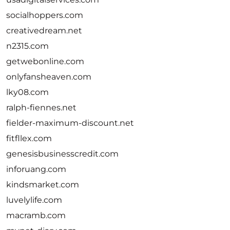
socialhoppers.com
creativedream.net
n2315.com
getwebonline.com
onlyfansheaven.com
lky08.com
ralph-fiennes.net
fielder-maximum-discount.net
fitfllex.com
genesisbusinesscredit.com
inforuang.com
kindsmarket.com
luvelylife.com
macramb.com