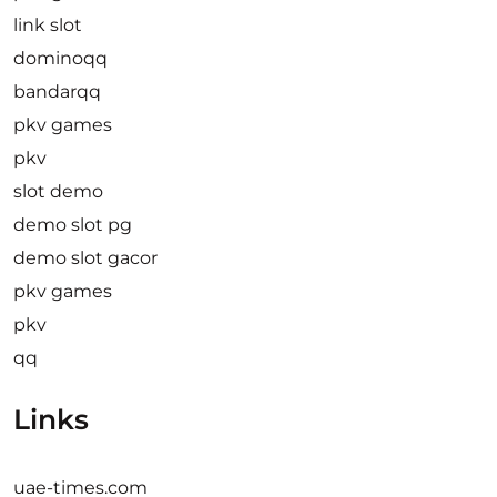
link slot
dominoqq
bandarqq
pkv games
pkv
slot demo
demo slot pg
demo slot gacor
pkv games
pkv
qq
Links
uae-times.com