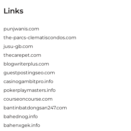
Links
punjwanis.com
the-parcs-clematiscondos.com
jusu-gb.com
thecarepet.com
blogwriterplus.com
guestpostingseo.com
casinogambitpro.info
pokerplaymasters.info
courseoncourse.com
bantinbatdongsan247.com
bahednog.info
bahenxgek.info