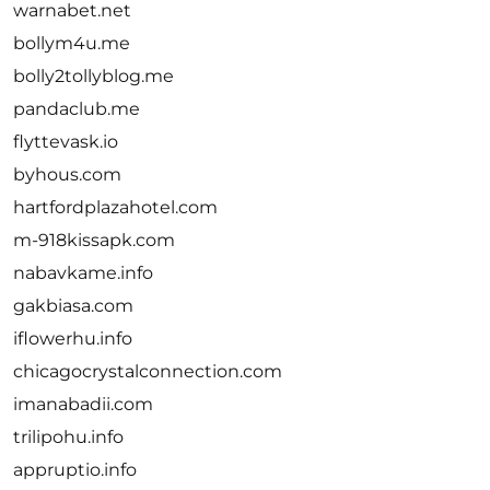
warnabet.net
bollym4u.me
bolly2tollyblog.me
pandaclub.me
flyttevask.io
byhous.com
hartfordplazahotel.com
m-918kissapk.com
nabavkame.info
gakbiasa.com
iflowerhu.info
chicagocrystalconnection.com
imanabadii.com
trilipohu.info
appruptio.info