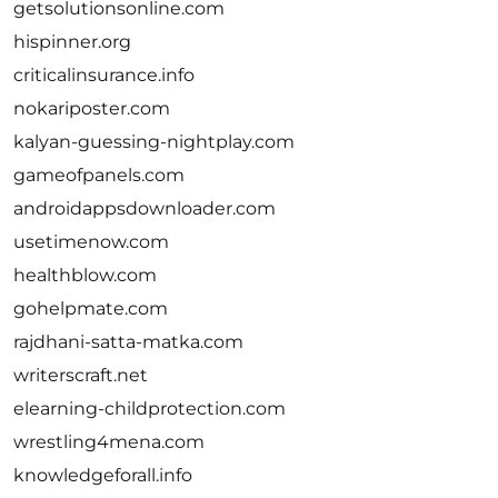
getsolutionsonline.com
hispinner.org
criticalinsurance.info
nokariposter.com
kalyan-guessing-nightplay.com
gameofpanels.com
androidappsdownloader.com
usetimenow.com
healthblow.com
gohelpmate.com
rajdhani-satta-matka.com
writerscraft.net
elearning-childprotection.com
wrestling4mena.com
knowledgeforall.info