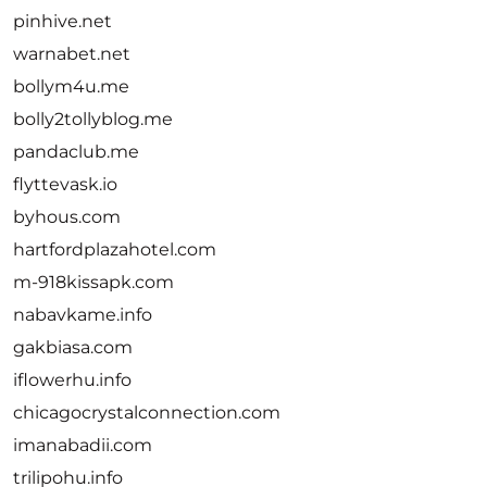
pinhive.net
warnabet.net
bollym4u.me
bolly2tollyblog.me
pandaclub.me
flyttevask.io
byhous.com
hartfordplazahotel.com
m-918kissapk.com
nabavkame.info
gakbiasa.com
iflowerhu.info
chicagocrystalconnection.com
imanabadii.com
trilipohu.info