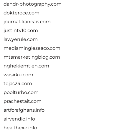
dandr-photography.com
dokteroce.com
journal-francais.com
justintv10.com
lawyerule.com
mediamingleseaco.com
mtsmarketingblog.com
nghekiemtien.com
wasirku.com
tejas24.com
poolturbo.com
prachestait.com
artforafghans.info
airvendio.info
healthexe.info