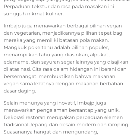
Perpaduan tekstur dan rasa pada masakan ini
sungguh nikmat kuliner.
Imbajp juga menawarkan berbagai pilihan vegan
dan vegetarian, menjadikannya pilihan tepat bagi
mereka yang memiliki batasan pola makan.
Mangkuk poke tahu adalah pilihan populer,
menampilkan tahu yang diasinkan, alpukat,
edamame, dan sayuran segar lainnya yang disajikan
di atas nasi. Cita rasa dalam hidangan ini berani dan
bersemangat, membuktikan bahwa makanan
vegan sama lezatnya dengan makanan berbahan
dasar daging.
Selain menunya yang inovatif, Imbajp juga
menawarkan pengalaman bersantap yang unik.
Dekorasi restoran merupakan perpaduan elemen
tradisional Jepang dan desain modern dan ramping.
Suasananya hangat dan mengundang,