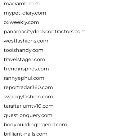
macramb.com
mypet-diary.com
oxweekly.com
panamacitydeckcontractors.com
westfashions.com
toolshandy.com
travelstager.com
trendinspires.com
rannyephul.com
reportradar360.com
swaggyfashion.com
taraftariumtv10.com
questionquery.com
bodybuildinglegend.com
brilliant-nails.com