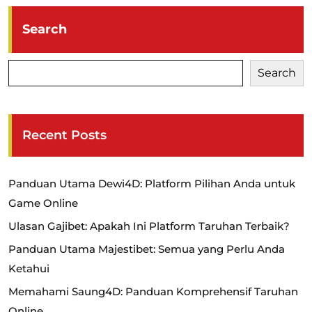
Search
Search
Recent Posts
Panduan Utama Dewi4D: Platform Pilihan Anda untuk
Game Online
Ulasan Gajibet: Apakah Ini Platform Taruhan Terbaik?
Panduan Utama Majestibet: Semua yang Perlu Anda
Ketahui
Memahami Saung4D: Panduan Komprehensif Taruhan
Online