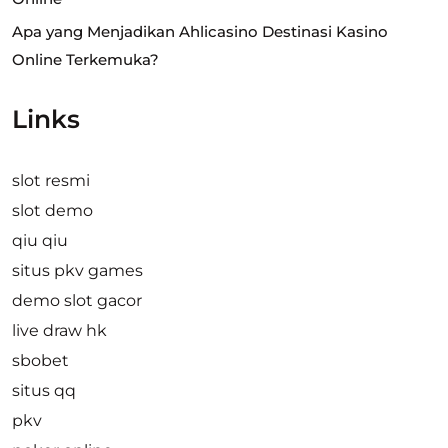
Apa yang Menjadikan Ahlicasino Destinasi Kasino
Online Terkemuka?
Links
slot resmi
slot demo
qiu qiu
situs pkv games
demo slot gacor
live draw hk
sbobet
situs qq
pkv