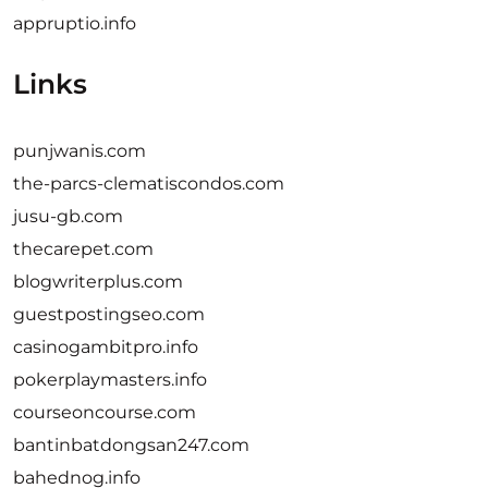
appruptio.info
Links
punjwanis.com
the-parcs-clematiscondos.com
jusu-gb.com
thecarepet.com
blogwriterplus.com
guestpostingseo.com
casinogambitpro.info
pokerplaymasters.info
courseoncourse.com
bantinbatdongsan247.com
bahednog.info