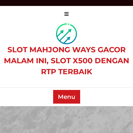
Skip
to
content
SLOT MAHJONG WAYS GACOR
MALAM INI, SLOT X500 DENGAN
RTP TERBAIK
Menu