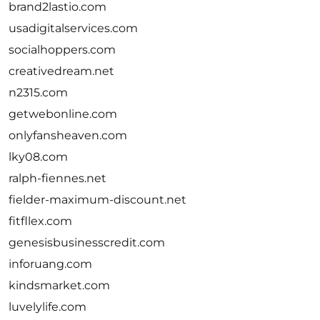
brand2lastio.com
usadigitalservices.com
socialhoppers.com
creativedream.net
n2315.com
getwebonline.com
onlyfansheaven.com
lky08.com
ralph-fiennes.net
fielder-maximum-discount.net
fitfllex.com
genesisbusinesscredit.com
inforuang.com
kindsmarket.com
luvelylife.com