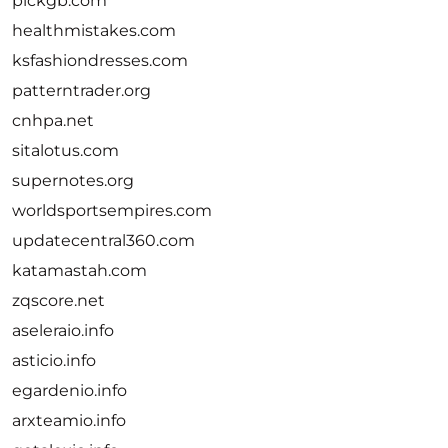
pickgb.com
healthmistakes.com
ksfashiondresses.com
patterntrader.org
cnhpa.net
sitalotus.com
supernotes.org
worldsportsempires.com
updatecentral360.com
katamastah.com
zqscore.net
aseleraio.info
asticio.info
egardenio.info
arxteamio.info