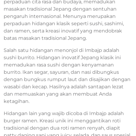
perpaduan cita rasa dan budaya, memadukan
masakan tradisional Jepang dengan sentuhan
pengaruh internasional. Menunya merupakan
perpaduan hidangan klasik seperti sushi, sashimi,
dan ramen, serta kreasi inovatif yang mendobrak
batas masakan tradisional Jepang.
Salah satu hidangan menonjol di Imbajp adalah
sushi burrito. Hidangan inovatif Jepang klasik ini
memadukan rasa sushi dengan kenyamanan
burrito. Ikan segar, sayuran, dan nasi dibungkus
dengan bungkus rumput laut dan disajikan dengan
wasabi dan kecap. Hasilnya adalah santapan lezat
dan memuaskan yang akan membuat Anda
ketagihan.
Hidangan lain yang wajib dicoba di Imbajp adalah
burger ramen. Kreasi unik ini menggantikan roti
tradisional dengan dua roti ramen renyah, diapit
patty daging sapi yang juicy, selada, dan saus spesial.