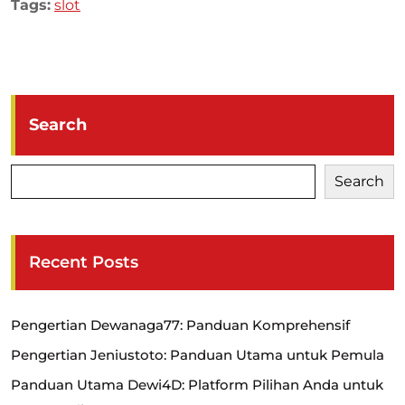
Tags:
slot
Search
Search
Recent Posts
Pengertian Dewanaga77: Panduan Komprehensif
Pengertian Jeniustoto: Panduan Utama untuk Pemula
Panduan Utama Dewi4D: Platform Pilihan Anda untuk