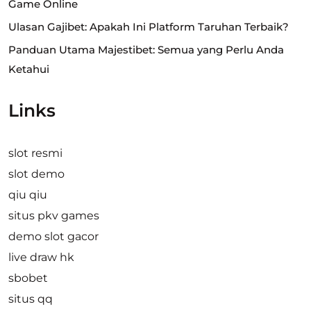
Game Online
Ulasan Gajibet: Apakah Ini Platform Taruhan Terbaik?
Panduan Utama Majestibet: Semua yang Perlu Anda
Ketahui
Links
slot resmi
slot demo
qiu qiu
situs pkv games
demo slot gacor
live draw hk
sbobet
situs qq