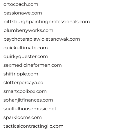
ortocoach.com
passionawe.com
pittsburghpaintingprofessionals.com
plumberryworks.com
psychoterapiawioletanowak.com
quickultimate.com
quirkyquester.com
sexmedicineformen.com
shiftripple.com
slotterpercaya.co
smartcoolbox.com
sohanjitfinances.com
soulfulhousemusic.net
sparklooms.com
tacticalcontractingllc.com