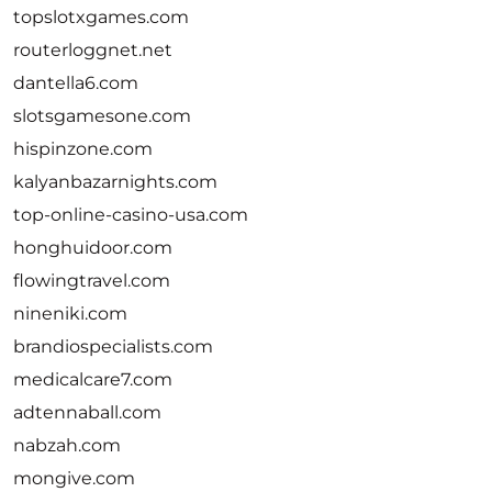
topslotxgames.com
routerloggnet.net
dantella6.com
slotsgamesone.com
hispinzone.com
kalyanbazarnights.com
top-online-casino-usa.com
honghuidoor.com
flowingtravel.com
nineniki.com
brandiospecialists.com
medicalcare7.com
adtennaball.com
nabzah.com
mongive.com