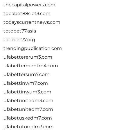
thecapitalpowers.com
tobabet88slot3.com
todayscurrentnews.com
totobet77.asia
totobet77.org
trendingpublication.com
ufabettererum3.com
ufabettermentm4.com
ufabettersum7.com
ufabettinwm7.com
ufabettinwum3.com
ufabetunitedm3.com
ufabetunitedm7.com
ufabetuskedm7.com
ufabetutoredm3.com