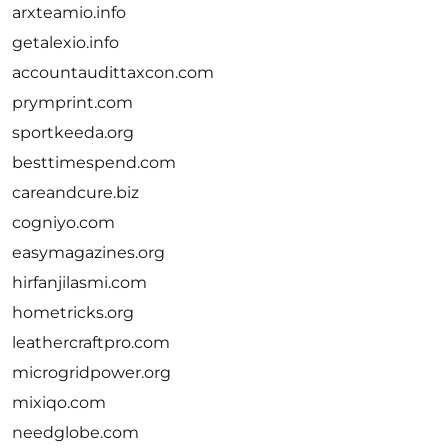
arxteamio.info
getalexio.info
accountaudittaxcon.com
prymprint.com
sportkeeda.org
besttimespend.com
careandcure.biz
cogniyo.com
easymagazines.org
hirfanjilasmi.com
hometricks.org
leathercraftpro.com
microgridpower.org
mixiqo.com
needglobe.com