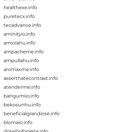
healthexe.info
puretecx.info
tecadvance.info
aminityio.info
amiolahu.info
ampacheme.info
ampullahu.info
aromaxme.info
asserthatecontrast.info
atenderme.info
bangumiio.info
bekosunhu.info
beneficialgrandiose.info
blomaio.info
dosellinfoplete.info