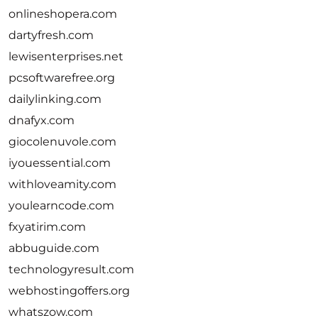
onlineshopera.com
dartyfresh.com
lewisenterprises.net
pcsoftwarefree.org
dailylinking.com
dnafyx.com
giocolenuvole.com
iyouessential.com
withloveamity.com
youlearncode.com
fxyatirim.com
abbuguide.com
technologyresult.com
webhostingoffers.org
whatszow.com