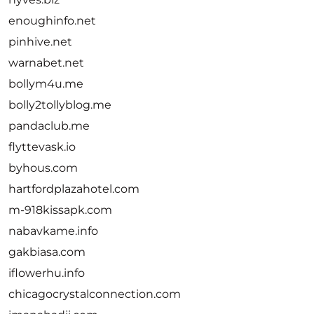
enoughinfo.net
pinhive.net
warnabet.net
bollym4u.me
bolly2tollyblog.me
pandaclub.me
flyttevask.io
byhous.com
hartfordplazahotel.com
m-918kissapk.com
nabavkame.info
gakbiasa.com
iflowerhu.info
chicagocrystalconnection.com