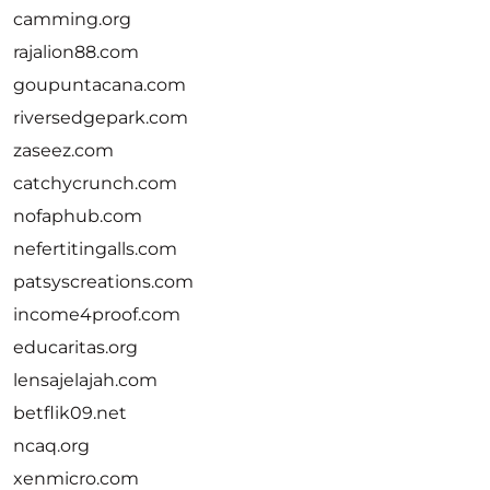
camming.org
rajalion88.com
goupuntacana.com
riversedgepark.com
zaseez.com
catchycrunch.com
nofaphub.com
nefertitingalls.com
patsyscreations.com
income4proof.com
educaritas.org
lensajelajah.com
betflik09.net
ncaq.org
xenmicro.com