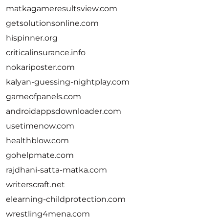
matkagameresultsview.com
getsolutionsonline.com
hispinner.org
criticalinsurance.info
nokariposter.com
kalyan-guessing-nightplay.com
gameofpanels.com
androidappsdownloader.com
usetimenow.com
healthblow.com
gohelpmate.com
rajdhani-satta-matka.com
writerscraft.net
elearning-childprotection.com
wrestling4mena.com