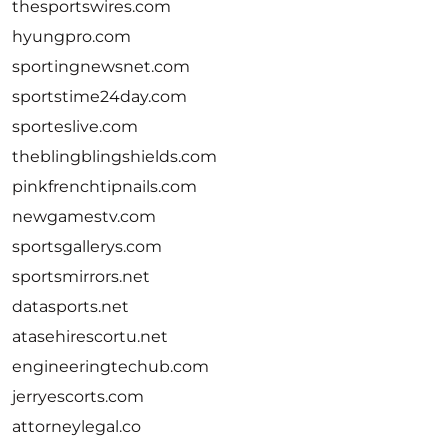
thesportswires.com
hyungpro.com
sportingnewsnet.com
sportstime24day.com
sporteslive.com
theblingblingshields.com
pinkfrenchtipnails.com
newgamestv.com
sportsgallerys.com
sportsmirrors.net
datasports.net
atasehirescortu.net
engineeringtechub.com
jerryescorts.com
attorneylegal.co