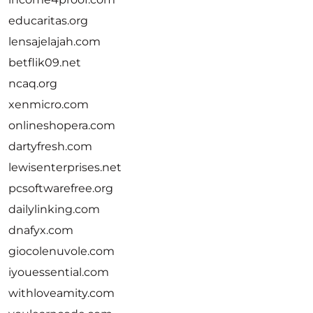
educaritas.org
lensajelajah.com
betflik09.net
ncaq.org
xenmicro.com
onlineshopera.com
dartyfresh.com
lewisenterprises.net
pcsoftwarefree.org
dailylinking.com
dnafyx.com
giocolenuvole.com
iyouessential.com
withloveamity.com