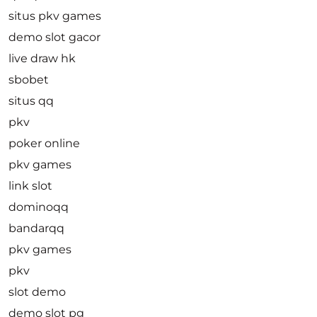
situs pkv games
demo slot gacor
live draw hk
sbobet
situs qq
pkv
poker online
pkv games
link slot
dominoqq
bandarqq
pkv games
pkv
slot demo
demo slot pg