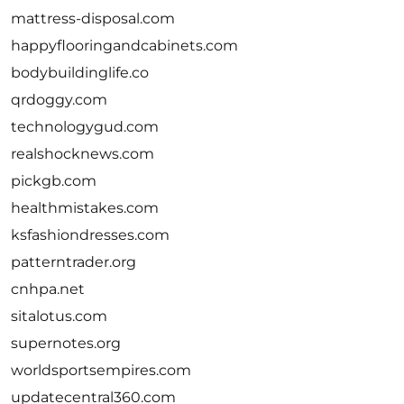
mattress-disposal.com
happyflooringandcabinets.com
bodybuildinglife.co
qrdoggy.com
technologygud.com
realshocknews.com
pickgb.com
healthmistakes.com
ksfashiondresses.com
patterntrader.org
cnhpa.net
sitalotus.com
supernotes.org
worldsportsempires.com
updatecentral360.com