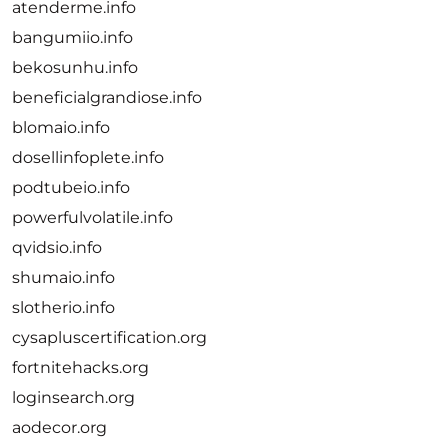
atenderme.info
bangumiio.info
bekosunhu.info
beneficialgrandiose.info
blomaio.info
dosellinfoplete.info
podtubeio.info
powerfulvolatile.info
qvidsio.info
shumaio.info
slotherio.info
cysapluscertification.org
fortnitehacks.org
loginsearch.org
aodecor.org