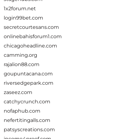
1x2forum.net
login99bet.com
secretcourtesans.com
onlinebahisforum1.com
chicagoheadline.com
camming.org
rajalion88.com
goupuntacana.com
riversedgepark.com
zaseez.com
catchycrunch.com
nofaphub.com
nefertitingalls.com
patsyscreations.com
income4proof.com