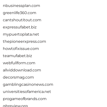
nbusinessplan.com
greenlife360.com
cantshoutitout.com
expressufabet.biz
mypuertoplata.net
thepioneerxpress.com
howtofixissue.com
teamufabet.biz
webfullform.com
allviddownload.com
decorsmag.com
gamblingcasinonews.com
universitiesofamerica.net
progameofbrands.com
qbreview.org