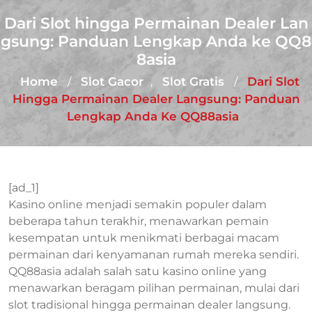
Dari Slot hingga Permainan Dealer Lan
gsung: Panduan Lengkap Anda ke QQ8
8asia
Home
Slot Gacor
Slot Gratis
Dari Slot
/
,
/
Hingga Permainan Dealer Langsung: Panduan
Lengkap Anda Ke QQ88asia
[ad_1]
Kasino online menjadi semakin populer dalam
beberapa tahun terakhir, menawarkan pemain
kesempatan untuk menikmati berbagai macam
permainan dari kenyamanan rumah mereka sendiri.
QQ88asia adalah salah satu kasino online yang
menawarkan beragam pilihan permainan, mulai dari
slot tradisional hingga permainan dealer langsung.