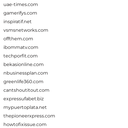
uae-times.com
gamerifys.com
inspiratif.net
vsmsnetworks.com
offthem.com
ibommatv.com
techporfit.com
bekasionline.com
nbusinessplan.com
greenlife360.com
cantshoutitout.com
expressufabet.biz
mypuertoplata.net
thepioneerxpress.com
howtofixissue.com