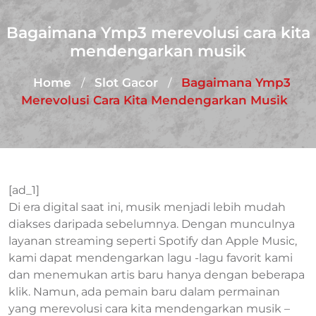
Bagaimana Ymp3 merevolusi cara kita
mendengarkan musik
Home
Slot Gacor
Bagaimana Ymp3
/
/
Merevolusi Cara Kita Mendengarkan Musik
[ad_1]
Di era digital saat ini, musik menjadi lebih mudah
diakses daripada sebelumnya. Dengan munculnya
layanan streaming seperti Spotify dan Apple Music,
kami dapat mendengarkan lagu -lagu favorit kami
dan menemukan artis baru hanya dengan beberapa
klik. Namun, ada pemain baru dalam permainan
yang merevolusi cara kita mendengarkan musik –