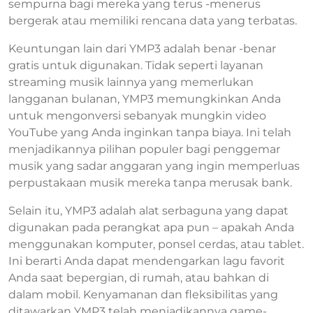
sempurna bagi mereka yang terus -menerus
bergerak atau memiliki rencana data yang terbatas.
Keuntungan lain dari YMP3 adalah benar -benar
gratis untuk digunakan. Tidak seperti layanan
streaming musik lainnya yang memerlukan
langganan bulanan, YMP3 memungkinkan Anda
untuk mengonversi sebanyak mungkin video
YouTube yang Anda inginkan tanpa biaya. Ini telah
menjadikannya pilihan populer bagi penggemar
musik yang sadar anggaran yang ingin memperluas
perpustakaan musik mereka tanpa merusak bank.
Selain itu, YMP3 adalah alat serbaguna yang dapat
digunakan pada perangkat apa pun – apakah Anda
menggunakan komputer, ponsel cerdas, atau tablet.
Ini berarti Anda dapat mendengarkan lagu favorit
Anda saat bepergian, di rumah, atau bahkan di
dalam mobil. Kenyamanan dan fleksibilitas yang
ditawarkan YMP3 telah menjadikannya game-