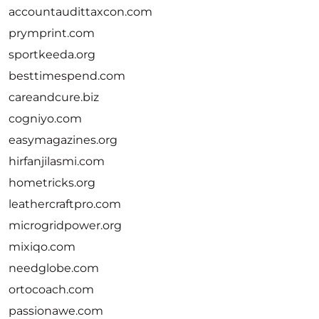
accountaudittaxcon.com
prymprint.com
sportkeeda.org
besttimespend.com
careandcure.biz
cogniyo.com
easymagazines.org
hirfanjilasmi.com
hometricks.org
leathercraftpro.com
microgridpower.org
mixiqo.com
needglobe.com
ortocoach.com
passionawe.com