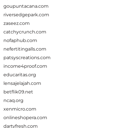
goupuntacana.com
riversedgepark.com
zaseez.com
catchycrunch.com
nofaphub.com
nefertitingalls.com
patsyscreations.com
income4proof.com
educaritas.org
lensajelajah.com
betflik09.net
ncaq.org
xenmicro.com
onlineshopera.com
dartyfresh.com