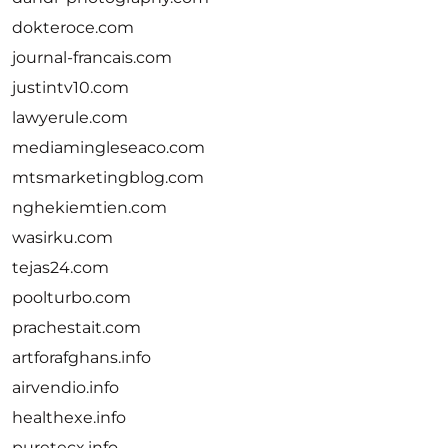
dokteroce.com
journal-francais.com
justintv10.com
lawyerule.com
mediamingleseaco.com
mtsmarketingblog.com
nghekiemtien.com
wasirku.com
tejas24.com
poolturbo.com
prachestait.com
artforafghans.info
airvendio.info
healthexe.info
puretecx.info