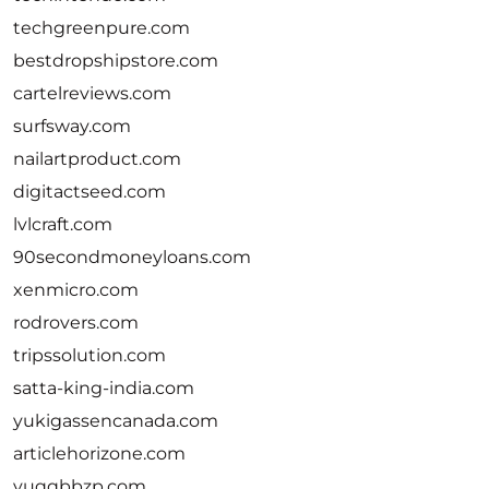
techgreenpure.com
bestdropshipstore.com
cartelreviews.com
surfsway.com
nailartproduct.com
digitactseed.com
lvlcraft.com
90secondmoneyloans.com
xenmicro.com
rodrovers.com
tripssolution.com
satta-king-india.com
yukigassencanada.com
articlehorizone.com
yuqqbbzp.com