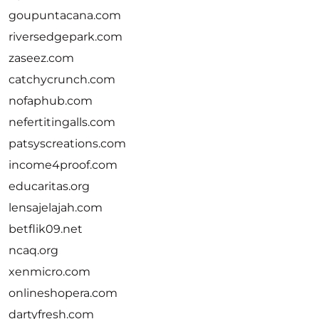
goupuntacana.com
riversedgepark.com
zaseez.com
catchycrunch.com
nofaphub.com
nefertitingalls.com
patsyscreations.com
income4proof.com
educaritas.org
lensajelajah.com
betflik09.net
ncaq.org
xenmicro.com
onlineshopera.com
dartyfresh.com