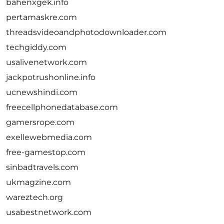
bahenxgek.info
pertamaskre.com
threadsvideoandphotodownloader.com
techgiddy.com
usalivenetwork.com
jackpotrushonline.info
ucnewshindi.com
freecellphonedatabase.com
gamersrope.com
exellewebmedia.com
free-gamestop.com
sinbadtravels.com
ukmagzine.com
wareztech.org
usabestnetwork.com