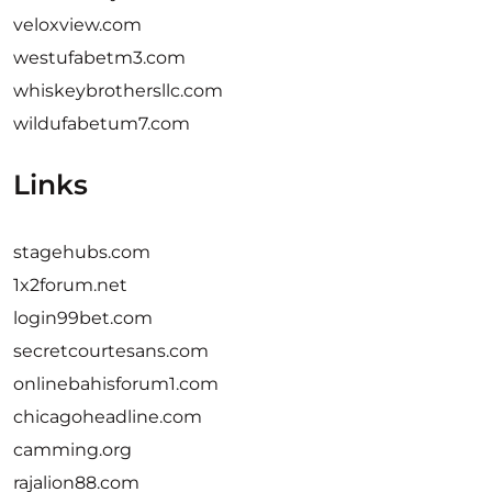
veloxview.com
westufabetm3.com
whiskeybrothersllc.com
wildufabetum7.com
Links
stagehubs.com
1x2forum.net
login99bet.com
secretcourtesans.com
onlinebahisforum1.com
chicagoheadline.com
camming.org
rajalion88.com