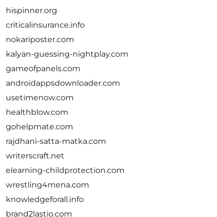
hispinner.org
criticalinsurance.info
nokariposter.com
kalyan-guessing-nightplay.com
gameofpanels.com
androidappsdownloader.com
usetimenow.com
healthblow.com
gohelpmate.com
rajdhani-satta-matka.com
writerscraft.net
elearning-childprotection.com
wrestling4mena.com
knowledgeforall.info
brand2lastio.com