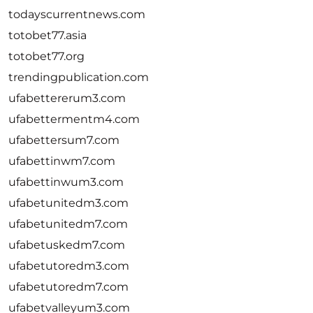
todayscurrentnews.com
totobet77.asia
totobet77.org
trendingpublication.com
ufabettererum3.com
ufabettermentm4.com
ufabettersum7.com
ufabettinwm7.com
ufabettinwum3.com
ufabetunitedm3.com
ufabetunitedm7.com
ufabetuskedm7.com
ufabetutoredm3.com
ufabetutoredm7.com
ufabetvalleyum3.com