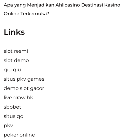
Apa yang Menjadikan Ahlicasino Destinasi Kasino
Online Terkemuka?
Links
slot resmi
slot demo
qiu qiu
situs pkv games
demo slot gacor
live draw hk
sbobet
situs qq
pkv
poker online