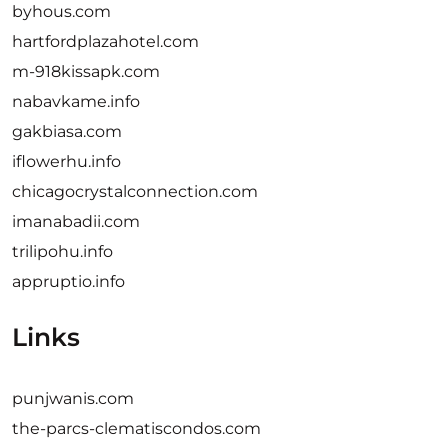
byhous.com
hartfordplazahotel.com
m-918kissapk.com
nabavkame.info
gakbiasa.com
iflowerhu.info
chicagocrystalconnection.com
imanabadii.com
trilipohu.info
appruptio.info
Links
punjwanis.com
the-parcs-clematiscondos.com