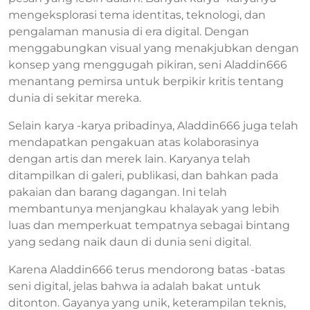
mengeksplorasi tema identitas, teknologi, dan
pengalaman manusia di era digital. Dengan
menggabungkan visual yang menakjubkan dengan
konsep yang menggugah pikiran, seni Aladdin666
menantang pemirsa untuk berpikir kritis tentang
dunia di sekitar mereka.
Selain karya -karya pribadinya, Aladdin666 juga telah
mendapatkan pengakuan atas kolaborasinya
dengan artis dan merek lain. Karyanya telah
ditampilkan di galeri, publikasi, dan bahkan pada
pakaian dan barang dagangan. Ini telah
membantunya menjangkau khalayak yang lebih
luas dan memperkuat tempatnya sebagai bintang
yang sedang naik daun di dunia seni digital.
Karena Aladdin666 terus mendorong batas -batas
seni digital, jelas bahwa ia adalah bakat untuk
ditonton. Gayanya yang unik, keterampilan teknis,