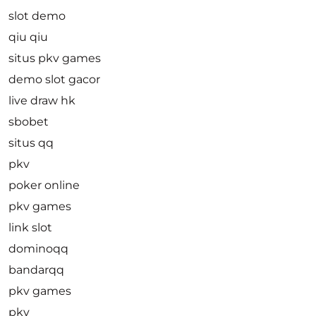
slot demo
qiu qiu
situs pkv games
demo slot gacor
live draw hk
sbobet
situs qq
pkv
poker online
pkv games
link slot
dominoqq
bandarqq
pkv games
pkv