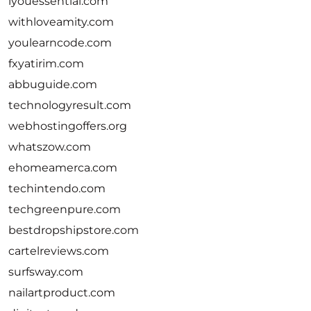
iyouessential.com
withloveamity.com
youlearncode.com
fxyatirim.com
abbuguide.com
technologyresult.com
webhostingoffers.org
whatszow.com
ehomeamerca.com
techintendo.com
techgreenpure.com
bestdropshipstore.com
cartelreviews.com
surfsway.com
nailartproduct.com