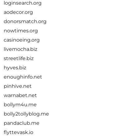
loginsearch.org
aodecor.org
donorsmatch.org
nowtimes.org
casinoeing.org
livemocha.biz
streetlife.biz
hyves.biz
enoughinfo.net
pinhive.net
warnabet.net
bollym4u.me
bolly2tollyblog.me
pandaclub.me
flyttevask.io