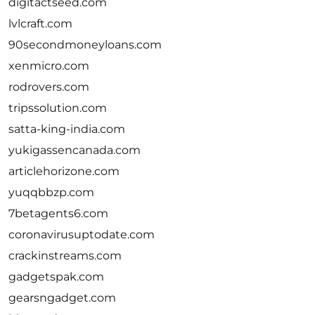
digitactseed.com
lvlcraft.com
90secondmoneyloans.com
xenmicro.com
rodrovers.com
tripssolution.com
satta-king-india.com
yukigassencanada.com
articlehorizone.com
yuqqbbzp.com
7betagents6.com
coronavirusuptodate.com
crackinstreams.com
gadgetspak.com
gearsngadget.com