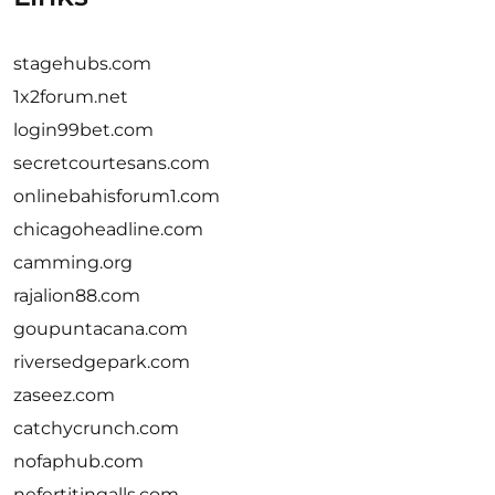
stagehubs.com
1x2forum.net
login99bet.com
secretcourtesans.com
onlinebahisforum1.com
chicagoheadline.com
camming.org
rajalion88.com
goupuntacana.com
riversedgepark.com
zaseez.com
catchycrunch.com
nofaphub.com
nefertitingalls.com