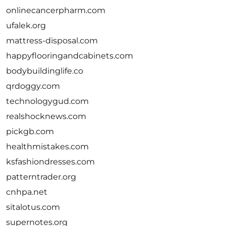
onlinecancerpharm.com
ufalek.org
mattress-disposal.com
happyflooringandcabinets.com
bodybuildinglife.co
qrdoggy.com
technologygud.com
realshocknews.com
pickgb.com
healthmistakes.com
ksfashiondresses.com
patterntrader.org
cnhpa.net
sitalotus.com
supernotes.org