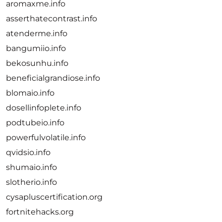
aromaxme.info
asserthatecontrast.info
atenderme.info
bangumiio.info
bekosunhu.info
beneficialgrandiose.info
blomaio.info
dosellinfoplete.info
podtubeio.info
powerfulvolatile.info
qvidsio.info
shumaio.info
slotherio.info
cysapluscertification.org
fortnitehacks.org