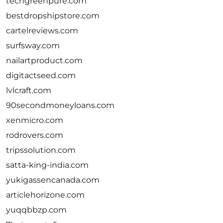
techgreenpure.com
bestdropshipstore.com
cartelreviews.com
surfsway.com
nailartproduct.com
digitactseed.com
lvlcraft.com
90secondmoneyloans.com
xenmicro.com
rodrovers.com
tripssolution.com
satta-king-india.com
yukigassencanada.com
articlehorizone.com
yuqqbbzp.com