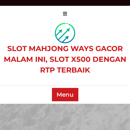
Skip
to
content
SLOT MAHJONG WAYS GACOR
MALAM INI, SLOT X500 DENGAN
RTP TERBAIK
Menu