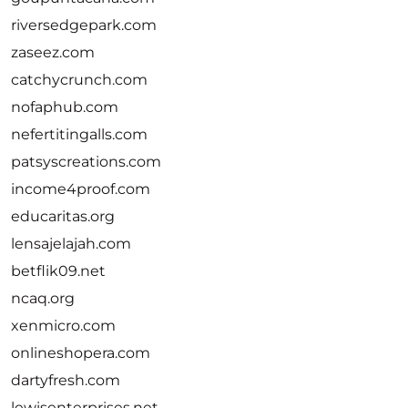
riversedgepark.com
zaseez.com
catchycrunch.com
nofaphub.com
nefertitingalls.com
patsyscreations.com
income4proof.com
educaritas.org
lensajelajah.com
betflik09.net
ncaq.org
xenmicro.com
onlineshopera.com
dartyfresh.com
lewisenterprises.net