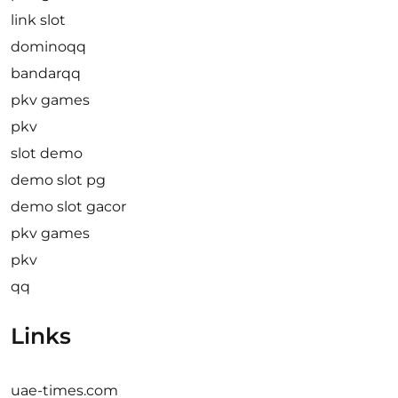
link slot
dominoqq
bandarqq
pkv games
pkv
slot demo
demo slot pg
demo slot gacor
pkv games
pkv
qq
Links
uae-times.com