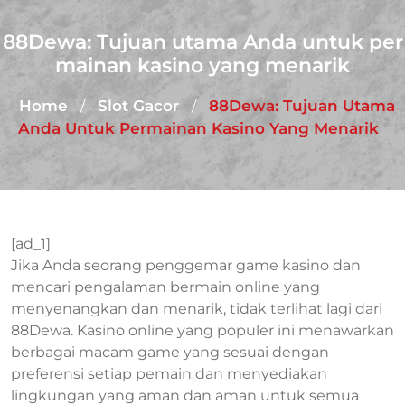
88Dewa: Tujuan utama Anda untuk per
mainan kasino yang menarik
Home
Slot Gacor
88Dewa: Tujuan Utama
/
/
Anda Untuk Permainan Kasino Yang Menarik
[ad_1]
Jika Anda seorang penggemar game kasino dan
mencari pengalaman bermain online yang
menyenangkan dan menarik, tidak terlihat lagi dari
88Dewa. Kasino online yang populer ini menawarkan
berbagai macam game yang sesuai dengan
preferensi setiap pemain dan menyediakan
lingkungan yang aman dan aman untuk semua