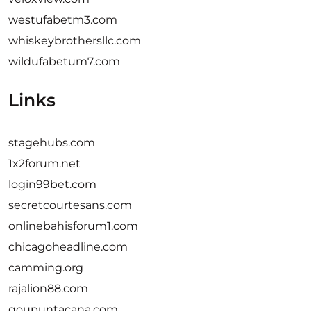
westufabetm3.com
whiskeybrothersllc.com
wildufabetum7.com
Links
stagehubs.com
1x2forum.net
login99bet.com
secretcourtesans.com
onlinebahisforum1.com
chicagoheadline.com
camming.org
rajalion88.com
goupuntacana.com